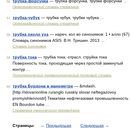
трубка-форсунка
— трубка форсунка, трубки форсунки …
56
Орфографический словарь-справочник
трубка-чубук
— трубка чубук, трубки чубука …
57
Орфографический словарь-справочник
трубка около уха
— нареч, кол во синонимов: 1 • алло (67)
58
Словарь синонимов ASIS. В.Н. Тришин. 2013 …
Словарь синонимов
трубка тока
— трубка тока; отрасл. струйка тока
59
Поверхность тока, проходящая через простой замкнутый
контур …
Политехнический терминологический толковый словарь
трубка Бурдона в манометре
— &mdash;
60
[http://slovarionline.ru/anglo russkiy slovar neftegazovoy
promyishlennosti/] Тематики нефтегазовая промышленность
EN Bourdon tube …
Справочник технического переводчика
Страницы
←
Предыдущая
Следующая
→