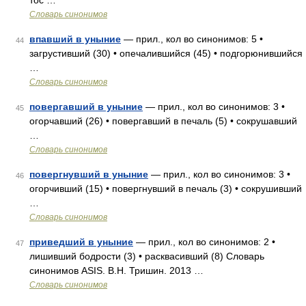
тос …
Словарь синонимов
впавший в уныние
— прил., кол во синонимов: 5 •
44
загрустивший (30) • опечалившийся (45) • подгорюнившийся
…
Словарь синонимов
повергавший в уныние
— прил., кол во синонимов: 3 •
45
огорчавший (26) • повергавший в печаль (5) • сокрушавший
…
Словарь синонимов
повергнувший в уныние
— прил., кол во синонимов: 3 •
46
огорчивший (15) • повергнувший в печаль (3) • сокрушивший
…
Словарь синонимов
приведший в уныние
— прил., кол во синонимов: 2 •
47
лишивший бодрости (3) • расквасивший (8) Словарь
синонимов ASIS. В.Н. Тришин. 2013 …
Словарь синонимов