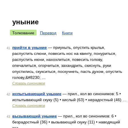
уныние
Толкование
Перевод
Книги
прийти в уныние
— приуныть, опустить крылья,
41
распустить слюни, повесить нос на квинту, понуриться,
распустить нюни, нахохлиться, повесить голову,
опечалиться, огорчиться, захандрить, скиснуть, руки
опустились, скукситься, поскучнеть, пасть духом, опустить
голову,&#8230; …
Словарь синонимов
испытывающий уныние
— прил., кол во синонимов: 5 •
42
испытывающий скуку (5) • кислый (63) • нерадостный (46) …
Словарь синонимов
вызывающий уныние
— прил., кол во синонимов: 6 •
43
безрадостный (36) • вызывающий скуку (11) • наводящий