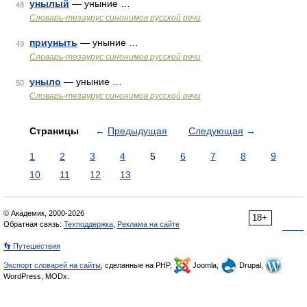
унылый
— уныние …
48
Словарь-тезаурус синонимов русской речи
приуныть
— уныние …
49
Словарь-тезаурус синонимов русской речи
уныло
— уныние …
50
Словарь-тезаурус синонимов русской речи
Страницы
←
Предыдущая
Следующая
→
1
2
3
4
5
6
7
8
9
10
11
12
13
© Академик, 2000-2026
18+
Обратная связь:
Техподдержка
,
Реклама на сайте
👣 Путешествия
Экспорт словарей на сайты
, сделанные на PHP,
Joomla,
Drupal,
WordPress, MODx.