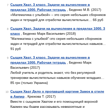
Сыщик Хват. 3 класс. Задачи на вычисление в
7
пределах 1000. Рабочая тетрадь
, Беденко М.В. (2017)
«Математика с улыбкой» – это серия небольших сборников
задач и тетрадей для отработки вычислительных… 66 руб
Сыщик Хват. Задачи на вычисление в пределах 1000. 3
8
класс
, Беденко Марк Васильевич (2018)
"Математика с улыбкой"-это серия небольших сборников
задач и тетрадей для отработки вычислительных навыков…
91 руб
Сыщик Хват. 3 класс. Задачи на вычисление в
9
пределах 1000. Рабочая тетрадь
, Беденко Марк
Васильевич (2017)
Любой учитель и родитель знают, что без регулярной
тренировки вычислительных навыков обучение младших…
85 грн (только Украина)
Сыщик Хват Дело о пропавшей картине Замок в стиле
10
в Ампир
, Крюкова Т. (2017)
Вместе с сыщиком Хватом и его помощницей вороной
Кармен мы будем расскрывать невероятные и