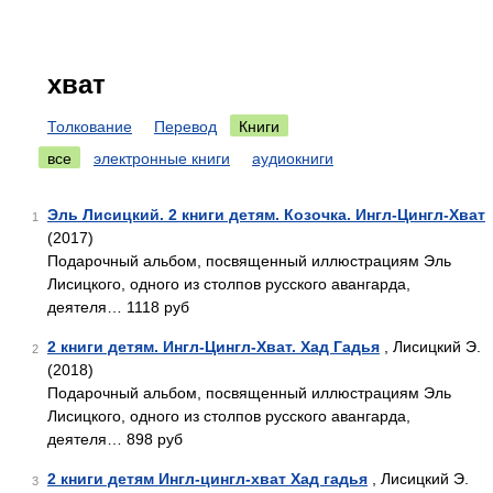
хват
Толкование
Перевод
Книги
все
электронные книги
аудиокниги
Эль Лисицкий. 2 книги детям. Козочка. Ингл-Цингл-Хват
1
(2017)
Подарочный альбом, посвященный иллюстрациям Эль
Лисицкого, одного из столпов русского авангарда,
деятеля… 1118 руб
2 книги детям. Ингл-Цингл-Хват. Хад Гадья
, Лисицкий Э.
2
(2018)
Подарочный альбом, посвященный иллюстрациям Эль
Лисицкого, одного из столпов русского авангарда,
деятеля… 898 руб
2 книги детям Ингл-цингл-хват Хад гадья
, Лисицкий Э.
3