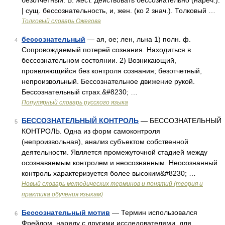
безотчётный. Б. жест. Действовать бессознательно (нареч.).
| сущ. бессознательность, и, жен. (ко 2 знач.). Толковый …
Толковый словарь Ожегова
бессознательный
— ая, ое; лен, льна 1) полн. ф.
4
Сопровождаемый потерей сознания. Находиться в
бессознательном состоянии. 2) Возникающий,
проявляющийся без контроля сознания; безотчетный,
непроизвольный. Бессознательное движение рукой.
Бессознательный страх.&#8230; …
Популярный словарь русского языка
БЕССОЗНАТЕЛЬНЫЙ КОНТРОЛЬ
— БЕССОЗНАТЕЛЬНЫЙ
5
КОНТРОЛЬ. Одна из форм самоконтроля
(непроизвольная), анализ субъектом собственной
деятельности. Является промежуточной стадией между
осознаваемым контролем и неосознанным. Неосознанный
контроль характеризуется более высоким&#8230; …
Новый словарь методических терминов и понятий (теория и
практика обучения языкам)
Бессознательный мотив
— Термин использовался
6
Фрейдом, наряду с другими исследователями, для