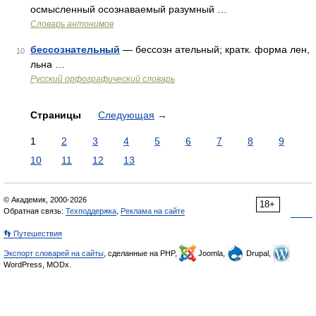
осмысленный осознаваемый разумный …
Словарь антонимов
бессознательный
— бессозн ательный; кратк. форма лен,
10
льна …
Русский орфографический словарь
Страницы
Следующая
→
1
2
3
4
5
6
7
8
9
10
11
12
13
© Академик, 2000-2026
18+
Обратная связь:
Техподдержка
,
Реклама на сайте
👣 Путешествия
Экспорт словарей на сайты
, сделанные на PHP,
Joomla,
Drupal,
WordPress, MODx.