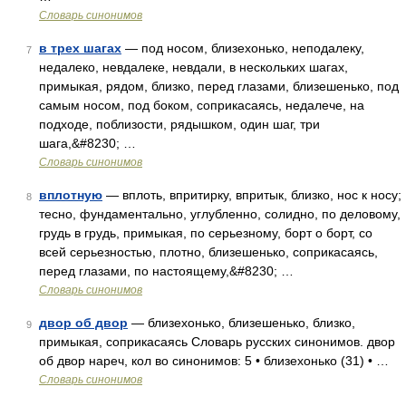
Словарь синонимов
в трех шагах
— под носом, близехонько, неподалеку,
7
недалеко, невдалеке, невдали, в нескольких шагах,
примыкая, рядом, близко, перед глазами, близешенько, под
самым носом, под боком, соприкасаясь, недалече, на
подходе, поблизости, рядышком, один шаг, три
шага,&#8230; …
Словарь синонимов
вплотную
— вплоть, впритирку, впритык, близко, нос к носу;
8
тесно, фундаментально, углубленно, солидно, по деловому,
грудь в грудь, примыкая, по серьезному, борт о борт, со
всей серьезностью, плотно, близешенько, соприкасаясь,
перед глазами, по настоящему,&#8230; …
Словарь синонимов
двор об двор
— близехонько, близешенько, близко,
9
примыкая, соприкасаясь Словарь русских синонимов. двор
об двор нареч, кол во синонимов: 5 • близехонько (31) • …
Словарь синонимов