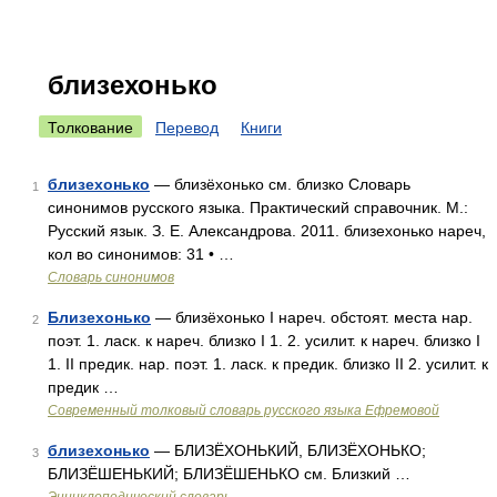
близехонько
Толкование
Перевод
Книги
близехонько
— близёхонько см. близко Словарь
1
синонимов русского языка. Практический справочник. М.:
Русский язык. З. Е. Александрова. 2011. близехонько нареч,
кол во синонимов: 31 • …
Словарь синонимов
Близехонько
— близёхонько I нареч. обстоят. места нар.
2
поэт. 1. ласк. к нареч. близко I 1. 2. усилит. к нареч. близко I
1. II предик. нар. поэт. 1. ласк. к предик. близко II 2. усилит. к
предик …
Современный толковый словарь русского языка Ефремовой
близехонько
— БЛИЗЁХОНЬКИЙ, БЛИЗЁХОНЬКО;
3
БЛИЗЁШЕНЬКИЙ; БЛИЗЁШЕНЬКО см. Близкий …