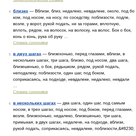
Энциклопедический словарь
близко
— Вблизи, близ, недалеко, невдалеке, около, под бо
4
ком, под носом, на носу, по соседству, поблизости, подле,
возле, у ворот, рукой подать, не за горами, вплотную,
вплоть, рядом, на волосок, на волоску, на волос. Бок о бок,
конь о конь, рука об руку …
Словарь синонимов
в двух шагах
— близехонько, перед глазами, вблизи, в
5
нескольких шагах, три шага, близко, под носом, два шага,
близешенько, о бок, рядышком, рядом, рукой подать,
неподалеку, поблизости, один шаг, под боком,
соприкасаясь, на подходе, невдалеке, недалеко, невдали
…
Словарь синонимов
в нескольких шагах
— два шага, один шаг, под самым
6
носом, в трех шагах, под носом, под боком, перед глазами,
возле, близехонько, недалеко, близешенько, три шага,
примыкая, в двух шагах, недалече, на подходе, вблизи,
рукой подать, соприкасаясь, невдалеке, поблизости,&#8230;
…