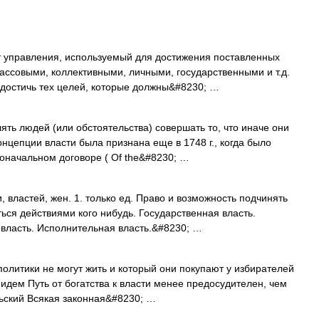
 управления, используемый для достижения поставленных
лассовыми, коллективными, личными, государственными и т.д.
ы достичь тех целей, которые должны&#8230; …
ять людей (или обстоятельства) совершать то, что иначе они
нцепции власти была признана еще в 1748 г., когда было
оначальном договоре ( Of the&#8230; …
 властей, жен. 1. только ед. Право и возможность подчинять
ться действиями кого нибудь. Государственная власть.
 власть. Исполнительная власть.&#8230; …
политики не могут жить и который они покупают у избирателей
идем Путь от богатства к власти менее предосудителен, чем
ньский Всякая законная&#8230; …