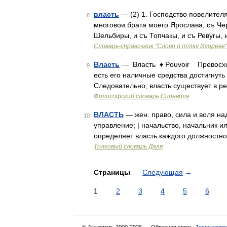
власть
— (2) 1. Господство повелителя
8
многовои брата моего Ярослава, съ Че
Шельбиры, и съ Топчакы, и съ Ревугы, 
Словарь-справочник "Слово о полку Игореве"
Власть
— Власть ♦ Pouvoir Превосход
9
есть его наличные средства достигнуть
Следовательно, власть существует в р
Философский словарь Спонвиля
ВЛАСТЬ
— жен. право, сила и воля на
10
управление; | начальство, начальник и
определяет власть каждого должностно
Толковый словарь Даля
Страницы
Следующая
→
1
2
3
4
5
6