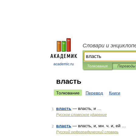
Словари и энциклоп
academic.ru
Толкования
Переводы
власть
Толкование
Перевод
Книги
власть
— власть, и …
1
Русское словесное ударение
власть
— власть, и, мн. ч. и, ей …
2
Русский орфографический словарь