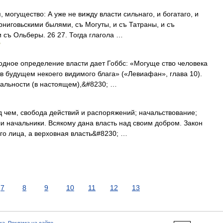
, могущество: А уже не вижду власти сильнаго, и богатаго, и
рниговьскими былями, съ Могуты, и съ Татраны, и съ
и съ Ольберы. 26 27. Тогда глагола …
ное определение власти дает Гоббс: «Могуще ство человека
 в будущем некоего видимого блага» («Левиафан», глава 10).
еальности (в настоящем),&#8230; …
д чем, свобода действий и распоряжений; начальствование;
ли начальники. Всякому дана власть над своим добром. Закон
го лица, а верховная власть&#8230; …
7
8
9
10
11
12
13