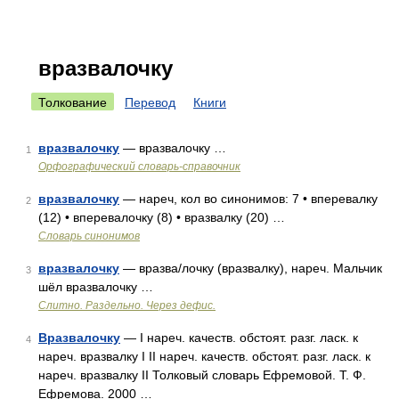
вразвалочку
Толкование
Перевод
Книги
вразвалочку
— вразвалочку …
1
Орфографический словарь-справочник
вразвалочку
— нареч, кол во синонимов: 7 • вперевалку
2
(12) • вперевалочку (8) • вразвалку (20) …
Словарь синонимов
вразвалочку
— вразва/лочку (вразвалку), нареч. Мальчик
3
шёл вразвалочку …
Слитно. Раздельно. Через дефис.
Вразвалочку
— I нареч. качеств. обстоят. разг. ласк. к
4
нареч. вразвалку I II нареч. качеств. обстоят. разг. ласк. к
нареч. вразвалку II Толковый словарь Ефремовой. Т. Ф.
Ефремова. 2000 …