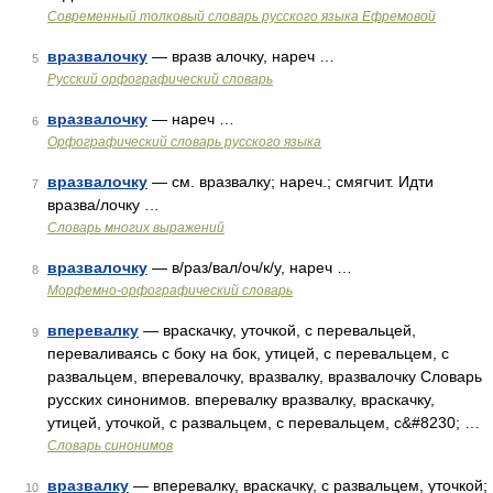
Современный толковый словарь русского языка Ефремовой
вразвалочку
— вразв алочку, нареч …
5
Русский орфографический словарь
вразвалочку
— нареч …
6
Орфографический словарь русского языка
вразвалочку
— см. вразвалку; нареч.; смягчит. Идти
7
вразва/лочку …
Словарь многих выражений
вразвалочку
— в/раз/вал/оч/к/у, нареч …
8
Морфемно-орфографический словарь
вперевалку
— враскачку, уточкой, с перевальцей,
9
переваливаясь с боку на бок, утицей, с перевальцем, с
развальцем, вперевалочку, вразвалку, вразвалочку Словарь
русских синонимов. вперевалку вразвалку, враскачку,
утицей, уточкой, с развальцем, с перевальцем, с&#8230; …
Словарь синонимов
вразвалку
— вперевалку, враскачку, с развальцем, уточкой;
10