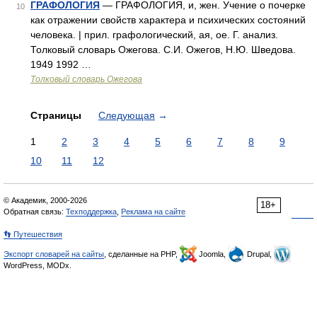
ГРАФОЛОГИЯ
— ГРАФОЛОГИЯ, и, жен. Учение о почерке
10
как отражении свойств характера и психических состояний
человека. | прил. графологический, ая, ое. Г. анализ.
Толковый словарь Ожегова. С.И. Ожегов, Н.Ю. Шведова.
1949 1992 …
Толковый словарь Ожегова
Страницы
Следующая
→
1
2
3
4
5
6
7
8
9
10
11
12
© Академик, 2000-2026
18+
Обратная связь:
Техподдержка
,
Реклама на сайте
👣 Путешествия
Экспорт словарей на сайты
, сделанные на PHP,
Joomla,
Drupal,
WordPress, MODx.