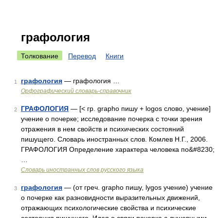
графология
Толкование
Перевод
Книги
графология
— графология …
1
Орфографический словарь-справочник
ГРАФОЛОГИЯ
— [< гр. grapho пишу + logos слово, учение]
2
учение о почерке; исследование почерка с точки зрения
отражения в нем свойств и психических состояний
пишущего. Словарь иностранных слов. Комлев Н.Г., 2006.
ГРАФОЛОГИЯ Определение характера человека по&#8230;
…
Словарь иностранных слов русского языка
графология
— (от греч. grapho пишу, lуgos учение) учение
3
о почерке как разновидности выразительных движений,
отражающих психологические свойства и психические