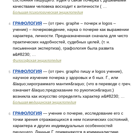
состояния пишущего. Идея о связи почерка с душевными
качествами человека восходит к античности ( …
Большая психологическая энциклопедия
ГРАФОЛОГИЯ
— (от греч. graphe – почерк и logos –
4
учение) – почерковедение, наука о почерке как выражении
характера, личности. Предназначенная сначала для чисто
практических надобностей, судебных целей, (т. н.
письменная экспертиза), графология была развита
в&#8230; …
Философская энциклопедия
ГРАФОЛОГИЯ
— (от греч. grapho пишу и logos учение),
5
научное изучение почерка у здоровых и б ных. Г., или
&laquo;хирограммато мантия&raquo; (что в переводе с греч.
означает &laquo;предсказание по рукописи&raquo;)
возникла как искусство определять характер и&#8230; …
Большая медицинская энциклопедия
ГРАФОЛОГИЯ
— учение о почерке, исследование его с
6
точки зрения отражающихся в нем психических состояний,
характера и других индивидуальных особенностей
пишущего. Данные Г. применяются в криминалистике …