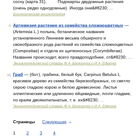
сосну (карта 31). Подокарпы двудомные растения
(очень редко однодомные). Иногда они&#8230; …
Биологическая энциклопедия
Артемизия растение из семейства сложноцветных
—
9
(Artemisia L.) полынь, ботаническое название
установленного Линнеем весьма обширного и
своеобразного рода растений из семейства сложноцветных
(Compositae) и отдела их щитконосных (Corymbiferae).
Название происходит, всего правдоподобнее, от&#8230; …
Энциклопедический словарь Ф.А. Брокгауза и И.А. Ефрона
Граб
— (бот.), грабина, белый бук, Carpinus Betulus L.
10
красивое дерево из семейства березообразных, со светло
серою гладкою корою и белою древесиною. Листья
эллиптические или удлиненно яйцевидные, почти гладкие,
по краям двоякопильчатые, т. е. их&#8230; …
Энциклопедический словарь Ф.А. Брокгауза и И.А. Ефрона
Страницы
Следующая
→
1
2
3
4