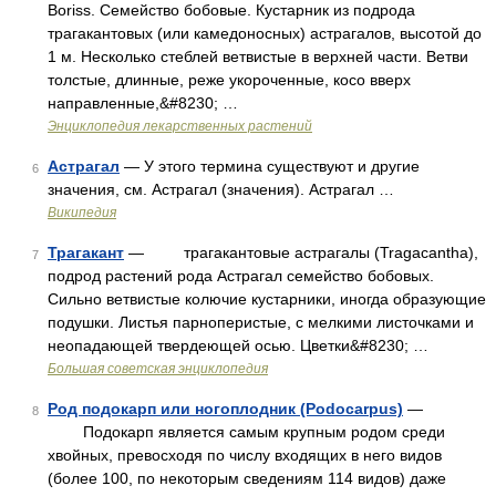
Boriss. Семейство бобовые. Кустарник из подрода
трагакантовых (или камедоносных) астрагалов, высотой до
1 м. Несколько стеблей ветвистые в верхней части. Ветви
толстые, длинные, реже укороченные, косо вверх
направленные,&#8230; …
Энциклопедия лекарственных растений
Астрагал
— У этого термина существуют и другие
6
значения, см. Астрагал (значения). Астрагал …
Википедия
Трагакант
— трагакантовые астрагалы (Tragacantha),
7
подрод растений рода Астрагал семейство бобовых.
Сильно ветвистые колючие кустарники, иногда образующие
подушки. Листья парноперистые, с мелкими листочками и
неопадающей твердеющей осью. Цветки&#8230; …
Большая советская энциклопедия
Род подокарп или ногоплодник (Podocarpus)
—
8
Подокарп является самым крупным родом среди
хвойных, превосходя по числу входящих в него видов
(более 100, по некоторым сведениям 114 видов) даже