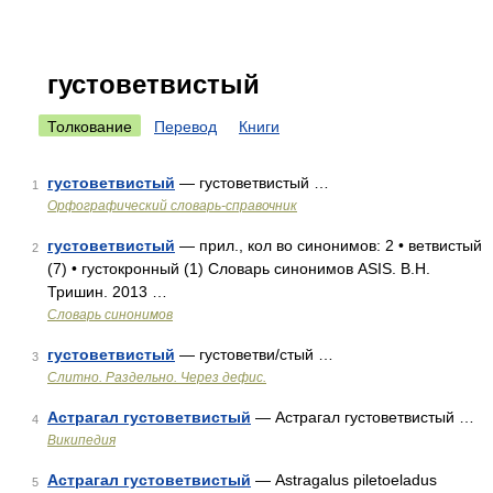
густоветвистый
Толкование
Перевод
Книги
густоветвистый
— густоветвистый …
1
Орфографический словарь-справочник
густоветвистый
— прил., кол во синонимов: 2 • ветвистый
2
(7) • густокронный (1) Словарь синонимов ASIS. В.Н.
Тришин. 2013 …
Словарь синонимов
густоветвистый
— густоветви/стый …
3
Слитно. Раздельно. Через дефис.
Астрагал густоветвистый
— Астрагал густоветвистый …
4
Википедия
Астрагал густоветвистый
— Astragalus piletoeladus
5