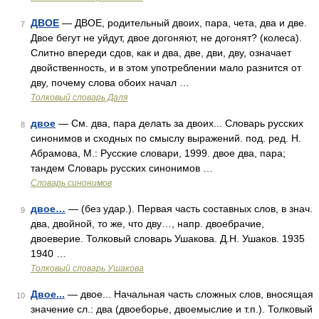
ДВОЕ
— ДВОЕ, родительный двоих, пара, чета, два и две.
7
Двое бегут не уйдут, двое догоняют, не догонят? (колеса).
Слитно впереди сдов, как и два, две, дви, дву, означает
двойственность, и в этом употреблении мало разнится от
дву, почему слова обоих начал …
Толковый словарь Даля
двое
— См. два, пара делать за двоих... Словарь русских
8
синонимов и сходных по смыслу выражений. под. ред. Н.
Абрамова, М.: Русские словари, 1999. двое два, пара;
тандем Словарь русских синонимов …
Словарь синонимов
двое…
— (без удар.). Первая часть составных слов, в знач.
9
два, двойной, то же, что дву…, напр. двоебрачие,
двоеверие. Толковый словарь Ушакова. Д.Н. Ушаков. 1935
1940 …
Толковый словарь Ушакова
Двое...
— двое... Начальная часть сложных слов, вносящая
10
значение сл.: два (двоеборье, двоемыслие и т.п.). Толковый