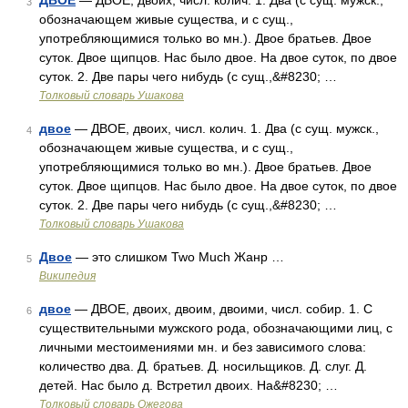
ДВОЕ
— ДВОЕ, двоих, числ. колич. 1. Два (с сущ. мужск.,
3
обозначающем живые существа, и с сущ.,
употребляющимися только во мн.). Двое братьев. Двое
суток. Двое щипцов. Нас было двое. На двое суток, по двое
суток. 2. Две пары чего нибудь (с сущ.,&#8230; …
Толковый словарь Ушакова
двое
— ДВОЕ, двоих, числ. колич. 1. Два (с сущ. мужск.,
4
обозначающем живые существа, и с сущ.,
употребляющимися только во мн.). Двое братьев. Двое
суток. Двое щипцов. Нас было двое. На двое суток, по двое
суток. 2. Две пары чего нибудь (с сущ.,&#8230; …
Толковый словарь Ушакова
Двое
— это слишком Two Much Жанр …
5
Википедия
двое
— ДВОЕ, двоих, двоим, двоими, числ. собир. 1. С
6
существительными мужского рода, обозначающими лиц, с
личными местоимениями мн. и без зависимого слова:
количество два. Д. братьев. Д. носильщиков. Д. слуг. Д.
детей. Нас было д. Встретил двоих. На&#8230; …
Толковый словарь Ожегова