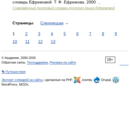
словарь Ефремовой. Т. Ф. Ефремова. 2000 …
Современный толковый словарь русского языка Ефремовой
Страницы
Следующая
→
1
2
3
4
5
6
7
8
9
10
11
12
13
© Академик, 2000-2026
18+
Обратная связь:
Техподдержка
,
Реклама на сайте
👣 Путешествия
Экспорт словарей на сайты
, сделанные на PHP,
Joomla,
Drupal,
WordPress, MODx.