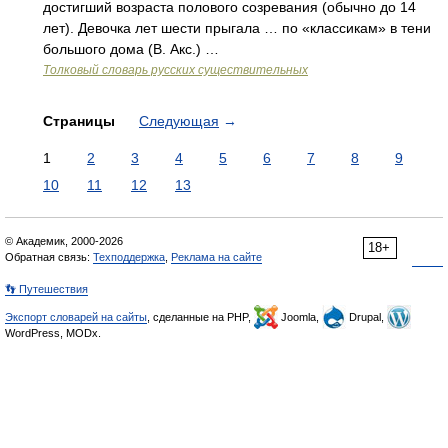
достигший возраста полового созревания (обычно до 14
лет). Девочка лет шести прыгала … по «классикам» в тени
большого дома (В. Акс.) …
Толковый словарь русских существительных
Страницы
Следующая
→
1
2
3
4
5
6
7
8
9
10
11
12
13
© Академик, 2000-2026
18+
Обратная связь:
Техподдержка
,
Реклама на сайте
👣 Путешествия
Экспорт словарей на сайты
, сделанные на PHP,
Joomla,
Drupal,
WordPress, MODx.