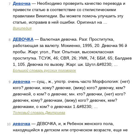
Девочка
— Необходимо проверить качество перевода и
7
привести статью в соответствие со стилистическими
правилами Википедии. Вы можете помочь улучшить эту
статью, исправив в ней ошибки. Оригинал на …
Википедия
ДЕВОЧКА
— Валютная девочка. Разг. Проститутка,
8
работающая за валюту. Мокиенко, 1995, 20. Девочка 96 й
пробы. Жарг. угол., Разг. Опытная, высококлассная
проститутка. ТСУЖ, 46; СВЯ, 26; УМК, 74; ББИ, 65; Балдаев
1, 105. Девочка по вызову. Жарг. шк. Шутл.&#8230; …
Большой словарь русских поговорок
девочка
— сущ., ж., употр. очень часто Морфология: (нет)
9
кого? девочки, кому? девочке, (вижу) кого? девочку, кем?
девочкой, о ком? о девочке; мн. кто? девочки, (нет) кого?
девочек, кому? девочкам, (вижу) кого? девочек, кем?
девочками, о ком? о девочках 1.&#8230; …
Толковый словарь Дмитриева
девочка
— ДЕВОЧКА, и, ж Ребенок женского пола,
10
находящийся в детском или отроческом возрасте, еще не