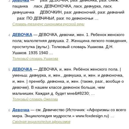
девочка
— разг. ДЕВОЧКА, разг. девчонка, разг. сниж.
3
пацанка ласк. ДЕВЧОНОЧКА, ласк. девчурка, ласк.
девчушечка ДЕВОЧКИН, разг. девчоночий, разг. девчачий
разг. ПО ДЕВЧАЧЬИ, разг. по девчоночьи …
Словарь-тезаурус синонимов русской речи
ДЕВОЧКА
— ДЕВОЧКА, девочки, жен. 1. Ребенок женского
4
пола; малолетняя девушка. 2. Женщина легкого поведения,
проститутка (вульг.). Толковый словарь Ушакова. Д.Н.
Ушаков. 1935 1940 …
Толковый словарь Ушакова
ДЕВОЧКА
— ДЕВОЧКА, и, жен. Ребёнок женского пола. |
5
уменьш. девчурка, и, жен., девчушка, и, жен. и девчоночка,
и, жен. | пренебр. девчонка, и, жен. (также, разг., вообще о
девочке). В нашем классе девчонок больше, чем
мальчишек. Каждая д. будет мне&#8230; …
Толковый словарь Ожегова
Девочка
— см. Девичество (Источник: «Афоризмы со всего
6
мира. Энциклопедия мудрости.» www.foxdesign.ru) …
Сводная энциклопедия афоризмов