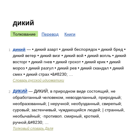
дикий
Толкование
Перевод
Книги
дикий
— • дикий азарт • дикий беспорядок • дикий бред •
1
дикий ветер • дикий визг • дикий вой • дикий вопль • дикий
восторг • дикий гнев • дикий грохот • дикий крик • дикий
мороз • дикий разгул • дикий рев • дикий скандал • дикий
смех • дикий страх •&#8230; …
Словарь русской идиоматики
ДИКИЙ
— ДИКИЙ, в природном виде состоящий, не
2
обработанный человеком, невозделанный, природный;
необразованный; | неручной; необузданный, свирепый;
суровый; застенчивый, чуждающийся людей; | странный,
необычайный; ·противоп. смирный, кроткий,
ручной,&#8230; …
Толковый словарь Даля