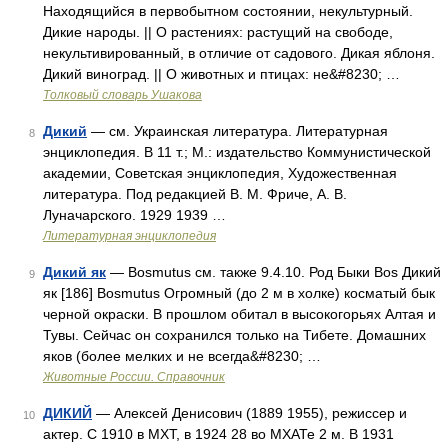
Находящийся в первобытном состоянии, некультурный.
Дикие народы. || О растениях: растущий на свободе,
некультивированный, в отличие от садового. Дикая яблоня.
Дикий виноград. || О животных и птицах: не&#8230; …
Толковый словарь Ушакова
Дикий
— см. Украинская литература. Литературная
8
энциклопедия. В 11 т.; М.: издательство Коммунистической
академии, Советская энциклопедия, Художественная
литература. Под редакцией В. М. Фриче, А. В.
Луначарского. 1929 1939 …
Литературная энциклопедия
Дикий як
— Bosmutus см. также 9.4.10. Род Быки Bos Дикий
9
як [186] Bosmutus Огромный (до 2 м в холке) косматый бык
черной окраски. В прошлом обитал в высокогорьях Алтая и
Тувы. Сейчас он сохранился только на Тибете. Домашних
яков (более мелких и не всегда&#8230; …
Животные России. Справочник
ДИКИЙ
— Алексей Денисович (1889 1955), режиссер и
10
актер. С 1910 в МХТ, в 1924 28 во МХАТе 2 м. В 1931