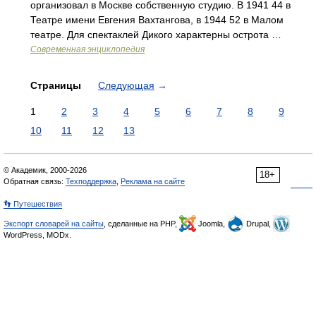
организовал в Москве собственную студию. В 1941 44 в
Театре имени Евгения Вахтангова, в 1944 52 в Малом
театре. Для спектаклей Дикого характерны острота …
Современная энциклопедия
Страницы
Следующая
→
1
2
3
4
5
6
7
8
9
10
11
12
13
© Академик, 2000-2026
18+
Обратная связь:
Техподдержка
,
Реклама на сайте
👣 Путешествия
Экспорт словарей на сайты
, сделанные на PHP,
Joomla,
Drupal,
WordPress, MODx.