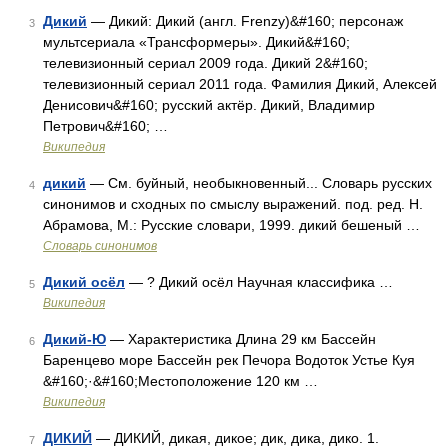
Дикий
— Дикий: Дикий (англ. Frenzy)&#160; персонаж
3
мультсериала «Трансформеры». Дикий&#160;
телевизионный сериал 2009 года. Дикий 2&#160;
телевизионный сериал 2011 года. Фамилия Дикий, Алексей
Денисович&#160; русский актёр. Дикий, Владимир
Петрович&#160; …
Википедия
дикий
— См. буйный, необыкновенный... Словарь русских
4
синонимов и сходных по смыслу выражений. под. ред. Н.
Абрамова, М.: Русские словари, 1999. дикий бешеный …
Словарь синонимов
Дикий осёл
— ? Дикий осёл Научная классифика …
5
Википедия
Дикий-Ю
— Характеристика Длина 29 км Бассейн
6
Баренцево море Бассейн рек Печора Водоток Устье Куя
&#160;·&#160;Местоположение 120 км …
Википедия
ДИКИЙ
— ДИКИЙ, дикая, дикое; дик, дика, дико. 1.
7