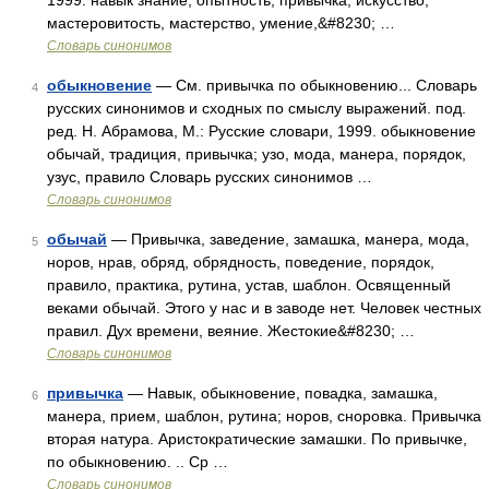
1999. навык знание, опытность, привычка; искусство,
мастеровитость, мастерство, умение,&#8230; …
Словарь синонимов
обыкновение
— См. привычка по обыкновению... Словарь
4
русских синонимов и сходных по смыслу выражений. под.
ред. Н. Абрамова, М.: Русские словари, 1999. обыкновение
обычай, традиция, привычка; узо, мода, манера, порядок,
узус, правило Словарь русских синонимов …
Словарь синонимов
обычай
— Привычка, заведение, замашка, манера, мода,
5
норов, нрав, обряд, обрядность, поведение, порядок,
правило, практика, рутина, устав, шаблон. Освященный
веками обычай. Этого у нас и в заводе нет. Человек честных
правил. Дух времени, веяние. Жестокие&#8230; …
Словарь синонимов
привычка
— Навык, обыкновение, повадка, замашка,
6
манера, прием, шаблон, рутина; норов, сноровка. Привычка
вторая натура. Аристократические замашки. По привычке,
по обыкновению. .. Ср …
Словарь синонимов