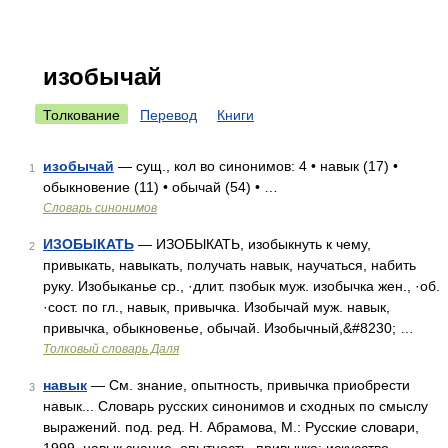
изобычай
Толкование
Перевод
Книги
изобычай
— сущ., кол во синонимов: 4 • навык (17) •
1
обыкновение (11) • обычай (54) • …
Словарь синонимов
ИЗОБЫКАТЬ
— ИЗОБЫКАТЬ, изобыкнуть к чему,
2
привыкать, навыкать, получать навык, научаться, набить
руку. Изобыканье ср., ·длит. пзобык муж. изобычка жен., ·об.
·сост. по гл., навык, привычка. Изобычай муж. навык,
привычка, обыкновенье, обычай. Изобычный,&#8230; …
Толковый словарь Даля
навык
— См. знание, опытность, привычка приобрести
3
навык... Словарь русских синонимов и сходных по смыслу
выражений. под. ред. Н. Абрамова, М.: Русские словари,