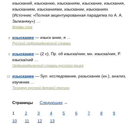
изысканий, изысканию, изысканиям, изыскание, изыскания,
изысканием, изысканиями, изыскании, изысканиях
(Источник: «Полная акцентуированная парадигма по А. А.
Зализняку») …
Формы слов
изыскание
— изыск ание, я …
8
Русский орфографический словарь
изыскание
— (2 с), Пр. об изыска/нии; мн. изыска/ния, Р.
9
изыска/ний …
Орфографический словарь русского языка
изыскание
— Syn: исследование, разыскание (кн.), анализ,
10
изучение …
Тезаурус русской деловой лексики
Страницы
Следующая
→
1
2
3
4
5
6
7
8
9
10
11
12
13