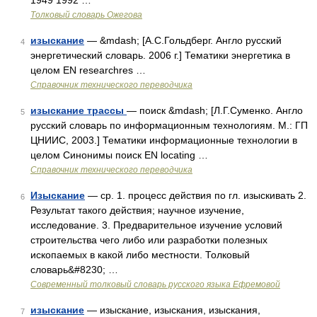
1949 1992 …
Толковый словарь Ожегова
изыскание
— &mdash; [А.С.Гольдберг. Англо русский
4
энергетический словарь. 2006 г.] Тематики энергетика в
целом EN researchres …
Справочник технического переводчика
изыскание трассы
— поиск &mdash; [Л.Г.Суменко. Англо
5
русский словарь по информационным технологиям. М.: ГП
ЦНИИС, 2003.] Тематики информационные технологии в
целом Синонимы поиск EN locating …
Справочник технического переводчика
Изыскание
— ср. 1. процесс действия по гл. изыскивать 2.
6
Результат такого действия; научное изучение,
исследование. 3. Предварительное изучение условий
строительства чего либо или разработки полезных
ископаемых в какой либо местности. Толковый
словарь&#8230; …
Современный толковый словарь русского языка Ефремовой
изыскание
— изыскание, изыскания, изыскания,
7