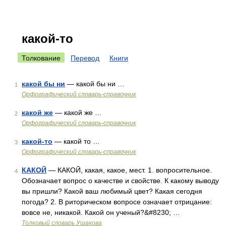
какой-то
Толкование
Перевод
Книги
какой бы ни
— какой бы ни …
1
Орфографический словарь-справочник
какой же
— какой же …
2
Орфографический словарь-справочник
какой-то
— какой то …
3
Орфографический словарь-справочник
КАКОЙ
— КАКОЙ, какая, какое, мест. 1. вопросительное.
4
Обозначает вопрос о качестве и свойстве. К какому выводу
вы пришли? Какой ваш любимый цвет? Какая сегодня
погода? 2. В риторическом вопросе означает отрицание:
вовсе не, никакой. Какой он ученый?&#8230; …
Толковый словарь Ушакова