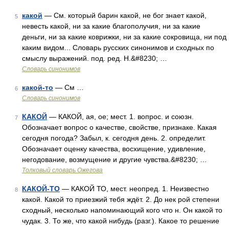
какой
— См. который барин какой, не бог знает какой,
5
невесть какой, ни за какие благополучия, ни за какие
деньги, ни за какие коврижки, ни за какие сокровища, ни под
каким видом... Словарь русских синонимов и сходных по
смыслу выражений. под. ред. Н.&#8230; …
Словарь синонимов
какой-то
— См …
6
Словарь синонимов
КАКОЙ
— КАКОЙ, ая, ое; мест. 1. вопрос. и союзн.
7
Обозначает вопрос о качестве, свойстве, признаке. Какая
сегодня погода? Забыл, к. сегодня день. 2. определит.
Обозначает оценку качества, восхищение, удивление,
негодование, возмущение и другие чувства.&#8230; …
Толковый словарь Ожегова
КАКОЙ-ТО
— КАКОЙ ТО, мест. неопред. 1. Неизвестно
8
какой. Какой то приезжий тебя ждёт. 2. До нек рой степени
сходный, несколько напоминающий кого что н. Он какой то
чудак. 3. То же, что какой нибудь (разг.). Какое то решение