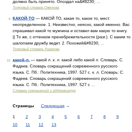
должно быть принято. Опоздал на&#8230; …
Толковый словарь Ожегова
КАКОЙ-ТО
— КАКОЙ ТО, какая то, какое то, мест.
9
неопределенное. 1. Неизвестно, неясно, какой именно. Вас
спрашивал какой то мужчина и оставил вам какую то книгу.
|| То же, с оттенком пренебрежительности (разг.). С каким то
шалопаем дружбу ведет. 2. Похожий&#8230; …
Толковый словарь Ушакова
какой-л.
— какой л. к. л. какой либо какой л. Словарь: С.
10
Фадеев. Словарь сокращений современного русского
языка. С. Пб.: Политехника, 1997. 527 с. к. л. Словарь: С.
Фадеев. Словарь сокращений современного русского
языка. С. Пб.: Политехника, 1997. 527 с …
Словарь сокращений и аббревиатур
Страницы
Следующая
→
1
2
3
4
5
6
7
8
9
10
11
12
13