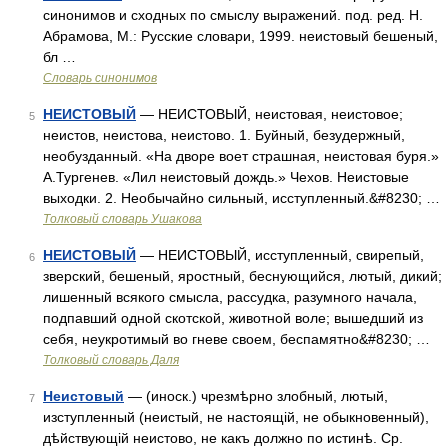
синонимов и сходных по смыслу выражений. под. ред. Н.
Абрамова, М.: Русские словари, 1999. неистовый бешеный,
бл …
Словарь синонимов
НЕИСТОВЫЙ
— НЕИСТОВЫЙ, неистовая, неистовое;
5
неистов, неистова, неистово. 1. Буйный, безудержный,
необузданный. «На дворе воет страшная, неистовая буря.»
А.Тургенев. «Лил неистовый дождь.» Чехов. Неистовые
выходки. 2. Необычайно сильный, исступленный.&#8230; …
Толковый словарь Ушакова
НЕИСТОВЫЙ
— НЕИСТОВЫЙ, исступленный, свирепый,
6
зверский, бешеный, яростный, беснующийся, лютый, дикий;
лишенный всякого смысла, рассудка, разумного начала,
подпавший одной скотской, животной воле; вышедший из
себя, неукротимый во гневе своем, беспамятно&#8230; …
Толковый словарь Даля
Неистовый
— (иноск.) чрезмѣрно злобный, лютый,
7
изступленный (неистый, не настоящій, не обыкновенный),
дѣйствующій неистово, не какъ должно по истинѣ. Ср.