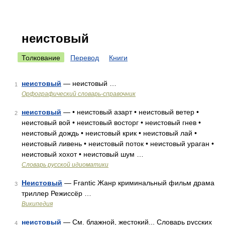
неистовый
Толкование
Перевод
Книги
неистовый
— неистовый …
1
Орфографический словарь-справочник
неистовый
— • неистовый азарт • неистовый ветер •
2
неистовый вой • неистовый восторг • неистовый гнев •
неистовый дождь • неистовый крик • неистовый лай •
неистовый ливень • неистовый поток • неистовый ураган •
неистовый хохот • неистовый шум …
Словарь русской идиоматики
Неистовый
— Frantic Жанр криминальный фильм драма
3
триллер Режиссёр …
Википедия
неистовый
— См. блажной, жестокий... Словарь русских
4