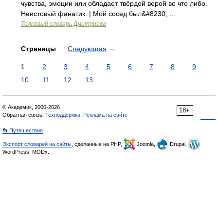
чувства, эмоции или обладает твёрдой верой во что либо.
Неистовый фанатик. | Мой сосед был&#8230; …
Толковый словарь Дмитриева
Страницы
Следующая
→
1
2
3
4
5
6
7
8
9
10
11
12
13
© Академик, 2000-2026
18+
Обратная связь:
Техподдержка
,
Реклама на сайте
👣 Путешествия
Экспорт словарей на сайты
, сделанные на PHP,
Joomla,
Drupal,
WordPress, MODx.