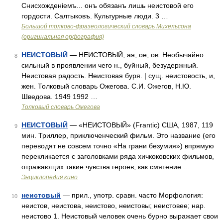
Снисхожденіемъ... онъ обязанъ лишь неистовой его
гордости. Салтыковъ. Культурные люди. 3 …
Большой толково-фразеологический словарь Михельсона
(оригинальная орфография)
НЕИСТОВЫЙ
— НЕИСТОВЫЙ, ая, ое; ов. Необычайно
8
сильный в проявлении чего н., буйный, безудержный.
Неистовая радость. Неистовая буря. | сущ. неистовость, и,
жен. Толковый словарь Ожегова. С.И. Ожегов, Н.Ю.
Шведова. 1949 1992 …
Толковый словарь Ожегова
НЕИСТОВЫЙ
— «НЕИСТОВЫЙ» (Frantic) США, 1987, 119
9
мин. Триллер, приключенческий фильм. Это название (его
переводят не совсем точно «На грани безумия») впрямую
перекликается с заголовками ряда хичкоковских фильмов,
отражающих такие чувства героев, как смятение …
Энциклопедия кино
неистовый
— прил., употр. сравн. часто Морфология:
10
неистов, неистова, неистово, неистовы; неистовее; нар.
неистово 1. Неистовый человек очень бурно выражает свои