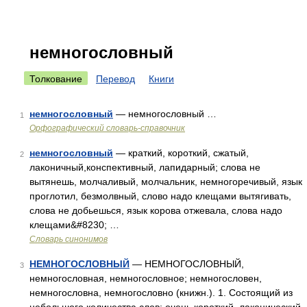
немногословный
Толкование
Перевод
Книги
немногословный
— немногословный …
1
Орфографический словарь-справочник
немногословный
— краткий, короткий, сжатый,
2
лаконичный,конспективный, лапидарный; слова не
вытянешь, молчаливый, молчальник, немногоречивый, язык
проглотил, безмолвный, слово надо клещами вытягивать,
слова не добьешься, язык корова отжевала, слова надо
клещами&#8230; …
Словарь синонимов
НЕМНОГОСЛОВНЫЙ
— НЕМНОГОСЛОВНЫЙ,
3
немногословная, немногословное; немногословен,
немногословна, немногословно (книжн.). 1. Состоящий из