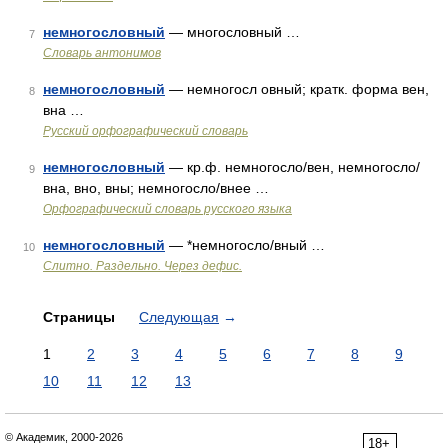
немногословный
— многословный …
7
Словарь антонимов
немногословный
— немногосл овный; кратк. форма вен,
8
вна …
Русский орфографический словарь
немногословный
— кр.ф. немногосло/вен, немногосло/
9
вна, вно, вны; немногосло/внее …
Орфографический словарь русского языка
немногословный
— *немногосло/вный …
10
Слитно. Раздельно. Через дефис.
Страницы
Следующая
→
1
2
3
4
5
6
7
8
9
10
11
12
13
© Академик, 2000-2026
18+