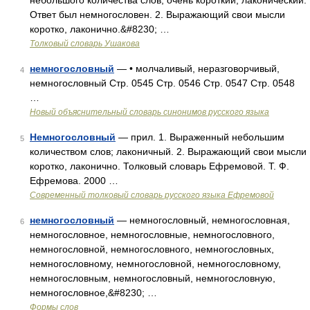
небольшого количества слов; очень короткий, лаконический.
Ответ был немногословен. 2. Выражающий свои мысли
коротко, лаконично.&#8230; …
Толковый словарь Ушакова
немногословный
— • молчаливый, неразговорчивый,
4
немногословный Стр. 0545 Стр. 0546 Стр. 0547 Стр. 0548
…
Новый объяснительный словарь синонимов русского языка
Немногословный
— прил. 1. Выраженный небольшим
5
количеством слов; лаконичный. 2. Выражающий свои мысли
коротко, лаконично. Толковый словарь Ефремовой. Т. Ф.
Ефремова. 2000 …
Современный толковый словарь русского языка Ефремовой
немногословный
— немногословный, немногословная,
6
немногословное, немногословные, немногословного,
немногословной, немногословного, немногословных,
немногословному, немногословной, немногословному,
немногословным, немногословный, немногословную,
немногословное,&#8230; …
Формы слов