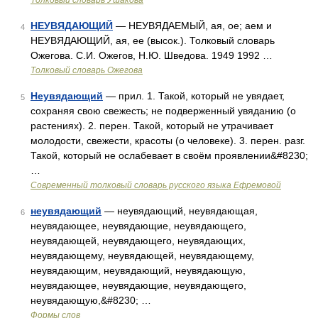
Толковый словарь Ушакова
НЕУВЯДАЮЩИЙ
— НЕУВЯДАЕМЫЙ, ая, ое; аем и
4
НЕУВЯДАЮЩИЙ, ая, ее (высок.). Толковый словарь
Ожегова. С.И. Ожегов, Н.Ю. Шведова. 1949 1992 …
Толковый словарь Ожегова
Неувядающий
— прил. 1. Такой, который не увядает,
5
сохраняя свою свежесть; не подверженный увяданию (о
растениях). 2. перен. Такой, который не утрачивает
молодости, свежести, красоты (о человеке). 3. перен. разг.
Такой, который не ослабевает в своём проявлении&#8230;
…
Современный толковый словарь русского языка Ефремовой
неувядающий
— неувядающий, неувядающая,
6
неувядающее, неувядающие, неувядающего,
неувядающей, неувядающего, неувядающих,
неувядающему, неувядающей, неувядающему,
неувядающим, неувядающий, неувядающую,
неувядающее, неувядающие, неувядающего,
неувядающую,&#8230; …
Формы слов