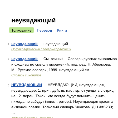
неувядающий
Толкование
Перевод
Книги
неувядающий
— неувядающий …
1
Орфографический словарь-справочник
неувядающий
— См. вечный... Словарь русских синонимов
2
и сходных по смыслу выражений. под. ред. Н. Абрамова,
М.: Русские словари, 1999. неувядающий см …
Словарь синонимов
НЕУВЯДАЮЩИЙ
— НЕУВЯДАЮЩИЙ, неувядающая,
3
неувядающее. 1. прич. действ. наст. вр. от увядать с отриц.
не . 2. перен. Такой, что всегда будут помнить, ценить,
никогда не забудут (книжн. ритор.). Неувядающая красота
античной поэзии. Толковый словарь Ушакова. Д.Н.&#8230;
…