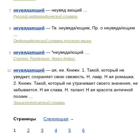
неувядающий
— неувяд ающий …
7
Русский орфографический словарь
неувядающий
— Тв. неувяда/ющим, Пр. о неувяда/ющем
8
…
Орфографический словарь русского языка
неувядающий
— *неувяда/ющий …
9
Слитно. Раздельно. Через дефис.
неувядающий
— ая, ее. Книжн. 1. Такой, который не
10
увядает, сохраняет свою свежесть. Н. лавр. Н ая ромашка.
2. Книжн. Такой, который не утрачивает своего значения, не
забывается. Н ая слава. Н. талант. Н ая красота античной
поэзии …
Энциклопедический словарь
Страницы
Следующая
→
1
2
3
4
5
6