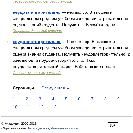
Тезаурус русской деловой лексики
неудовлетворительно
— неизм.; ср. В высшем и
9
специальном среднем учебном заведении: отрицательная
оценка знаний студента. Получить н. В зачётке одни н …
Энциклопедический словарь
неудовлетворительно
— I неизм.; ср. В высшем и
10
специальном среднем учебном заведении: отрицательная
оценка знаний студента. Получить неудовлетвори/тельно. В
зачётке одни неудовлетвори/тельно. II см.
неудовлетворительный; нареч. Работа выполнена н …
Словарь многих выражений
Страницы
Следующая
→
1
2
3
4
5
6
7
8
9
10
11
12
13
© Академик, 2000-2026
18+
Обратная связь:
Техподдержка
,
Реклама на сайте