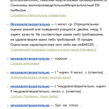
promyishlennosti/] Тематики нефтегазовая промышленность
Синонимы малопроизводительныйбезрезультатный EN
ineffective …
Справочник технического переводчика
Неудовлетворительно
— I нескл. ср. Отрицательная
4
оценка знаний или поведения учащихся; двойка, неуд. II
нареч. качеств. Не соответствуя каким либо требованиям,
не удовлетворяя каких либо требований. III предик.
Оценочная характеристика чего либо как не&#8230; …
Современный толковый словарь русского языка Ефремовой
неудовлетворительно
— хорошо …
5
Словарь антонимов
неудовлетворительно
— I * нареч. II нескл., с (отметка) …
6
Орфографический словарь русского языка
неудовлетворительно
— I *неудовлетвори/тельно, нареч.
7
II неудовлетвори/тельно, нескл. с. (отметка) …
Слитно. Раздельно. Через дефис.
неудовлетворительно
— Syn: см. плохо …
8