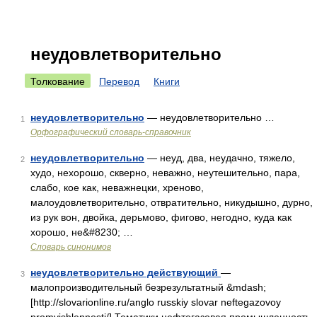
неудовлетворительно
Толкование
Перевод
Книги
неудовлетворительно
— неудовлетворительно …
1
Орфографический словарь-справочник
неудовлетворительно
— неуд, два, неудачно, тяжело,
2
худо, нехорошо, скверно, неважно, неутешительно, пара,
слабо, кое как, неважнецки, хреново,
малоудовлетворительно, отвратительно, никудышно, дурно,
из рук вон, двойка, дерьмово, фигово, негодно, куда как
хорошо, не&#8230; …
Словарь синонимов
неудовлетворительно действующий
—
3
малопроизводительный безрезультатный &mdash;
[http://slovarionline.ru/anglo russkiy slovar neftegazovoy