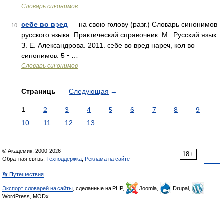
Словарь синонимов
себе во вред
— на свою голову (разг.) Словарь синонимов
10
русского языка. Практический справочник. М.: Русский язык.
З. Е. Александрова. 2011. себе во вред нареч, кол во
синонимов: 5 • …
Словарь синонимов
Страницы
Следующая
→
1
2
3
4
5
6
7
8
9
10
11
12
13
© Академик, 2000-2026
18+
Обратная связь:
Техподдержка
,
Реклама на сайте
👣 Путешествия
Экспорт словарей на сайты
, сделанные на PHP,
Joomla,
Drupal,
WordPress, MODx.