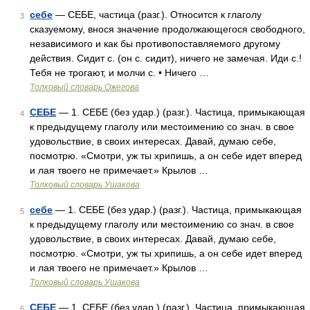
себе
— СЕБЕ, частица (разг.). Относится к глаголу
3
сказуемому, внося значение продолжающегося свободного,
независимого и как бы противопоставляемого другому
действия. Сидит с. (он с. сидит), ничего не замечая. Иди с.!
Тебя не трогают, и молчи с. • Ничего …
Толковый словарь Ожегова
СЕБЕ
— 1. СЕБЕ (без удар.) (разг.). Частица, примыкающая
4
к предыдущему глаголу или местоимению со знач. в свое
удовольствие, в своих интересах. Давай, думаю себе,
посмотрю. «Смотри, уж ты хрипишь, а он себе идет вперед
и лая твоего не примечает.» Крылов …
Толковый словарь Ушакова
себе
— 1. СЕБЕ (без удар.) (разг.). Частица, примыкающая
5
к предыдущему глаголу или местоимению со знач. в свое
удовольствие, в своих интересах. Давай, думаю себе,
посмотрю. «Смотри, уж ты хрипишь, а он себе идет вперед
и лая твоего не примечает.» Крылов …
Толковый словарь Ушакова
СЕБЕ
— 1. СЕБЕ (без удар.) (разг.). Частица, примыкающая
6