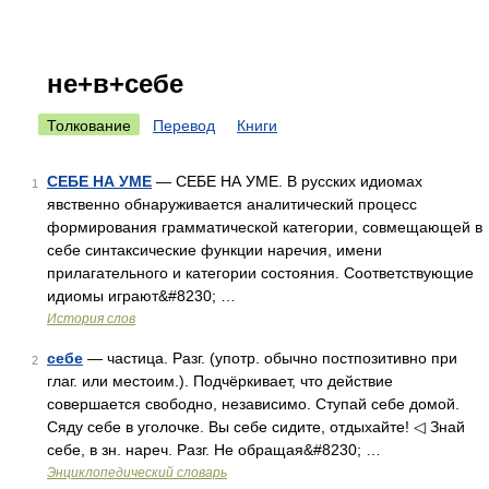
не+в+себе
Толкование
Перевод
Книги
СЕБЕ НА УМЕ
— СЕБЕ НА УМЕ. В русских идиомах
1
явственно обнаруживается аналитический процесс
формирования грамматической категории, совмещающей в
себе синтаксические функции наречия, имени
прилагательного и категории состояния. Соответствующие
идиомы играют&#8230; …
История слов
себе
— частица. Разг. (употр. обычно постпозитивно при
2
глаг. или местоим.). Подчёркивает, что действие
совершается свободно, независимо. Ступай себе домой.
Сяду себе в уголочке. Вы себе сидите, отдыхайте! ◁ Знай
себе, в зн. нареч. Разг. Не обращая&#8230; …
Энциклопедический словарь