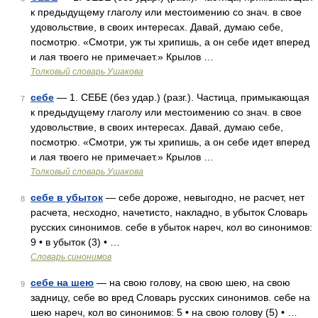
к предыдущему глаголу или местоимению со знач. в свое
удовольствие, в своих интересах. Давай, думаю себе,
посмотрю. «Смотри, уж ты хрипишь, а он себе идет вперед
и лая твоего не примечает.» Крылов …
Толковый словарь Ушакова
себе
— 1. СЕБЕ (без удар.) (разг.). Частица, примыкающая
7
к предыдущему глаголу или местоимению со знач. в свое
удовольствие, в своих интересах. Давай, думаю себе,
посмотрю. «Смотри, уж ты хрипишь, а он себе идет вперед
и лая твоего не примечает.» Крылов …
Толковый словарь Ушакова
себе в убыток
— себе дороже, невыгодно, не расчет, нет
8
расчета, несходно, начетисто, накладно, в убыток Словарь
русских синонимов. себе в убыток нареч, кол во синонимов:
9 • в убыток (3) • …
Словарь синонимов
себе на шею
— на свою голову, на свою шею, на свою
9
задницу, себе во вред Словарь русских синонимов. себе на
шею нареч, кол во синонимов: 5 • на свою голову (5) • …