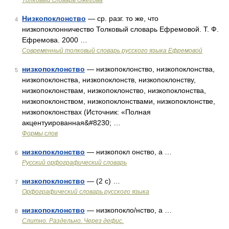
Толковый словарь Ожегова
Низкопоклонство
— ср. разг. то же, что
4
низкопоклонничество Толковый словарь Ефремовой. Т. Ф.
Ефремова. 2000 …
Современный толковый словарь русского языка Ефремовой
низкопоклонство
— низкопоклонство, низкопоклонства,
5
низкопоклонства, низкопоклонств, низкопоклонству,
низкопоклонствам, низкопоклонство, низкопоклонства,
низкопоклонством, низкопоклонствами, низкопоклонстве,
низкопоклонствах (Источник: «Полная
акцентуированная&#8230; …
Формы слов
низкопоклонство
— низкопокл онство, а …
6
Русский орфографический словарь
низкопоклонство
— (2 с) …
7
Орфографический словарь русского языка
низкопоклонство
— низкопокло/нство, а …
8
Слитно. Раздельно. Через дефис.