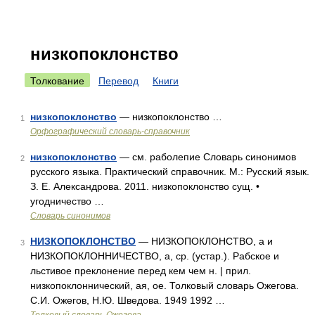
низкопоклонство
Толкование
Перевод
Книги
низкопоклонство
— низкопоклонство …
1
Орфографический словарь-справочник
низкопоклонство
— см. раболепие Словарь синонимов
2
русского языка. Практический справочник. М.: Русский язык.
З. Е. Александрова. 2011. низкопоклонство сущ. •
угодничество …
Словарь синонимов
НИЗКОПОКЛОНСТВО
— НИЗКОПОКЛОНСТВО, а и
3
НИЗКОПОКЛОННИЧЕСТВО, а, ср. (устар.). Рабское и
льстивое преклонение перед кем чем н. | прил.
низкопоклоннический, ая, ое. Толковый словарь Ожегова.
С.И. Ожегов, Н.Ю. Шведова. 1949 1992 …