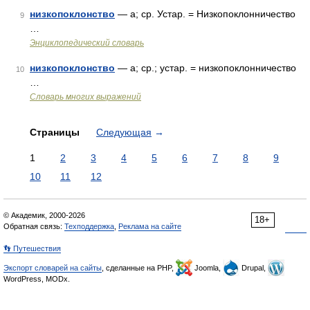
низкопоклонство
— а; ср. Устар. = Низкопоклонничество
9
…
Энциклопедический словарь
низкопоклонство
— а; ср.; устар. = низкопоклонничество
10
…
Словарь многих выражений
Страницы
Следующая
→
1
2
3
4
5
6
7
8
9
10
11
12
© Академик, 2000-2026
18+
Обратная связь:
Техподдержка
,
Реклама на сайте
👣 Путешествия
Экспорт словарей на сайты
, сделанные на PHP,
Joomla,
Drupal,
WordPress, MODx.