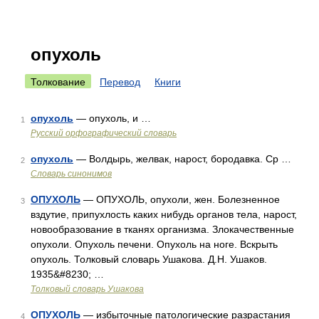
опухоль
Толкование
Перевод
Книги
опухоль
— опухоль, и …
1
Русский орфографический словарь
опухоль
— Волдырь, желвак, нарост, бородавка. Ср …
2
Словарь синонимов
ОПУХОЛЬ
— ОПУХОЛЬ, опухоли, жен. Болезненное
3
вздутие, припухлость каких нибудь органов тела, нарост,
новообразование в тканях организма. Злокачественные
опухоли. Опухоль печени. Опухоль на ноге. Вскрыть
опухоль. Толковый словарь Ушакова. Д.Н. Ушаков.
1935&#8230; …
Толковый словарь Ушакова
ОПУХОЛЬ
— избыточные патологические разрастания
4