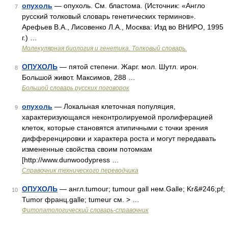
опухоль
— опухоль. См. бластома. (Источник: «Англо
7
русский толковый словарь генетических терминов».
Арефьев В.А., Лисовенко Л.А., Москва: Изд во ВНИРО, 1995
г.) …
Молекулярная биология и генетика. Толковый словарь.
ОПУХОЛЬ
— пятой степени. Жарг. мол. Шутл. ирон.
8
Большой живот. Максимов, 288 …
Большой словарь русских поговорок
опухоль
— Локальная клеточная популяция,
9
характеризующаяся неконтролируемой пролиферацией
клеток, которые становятся атипичными с точки зрения
дифференцировки и характера роста и могут передавать
измененные свойства своим потомкам
[http://www.dunwoodypress …
Справочник технического переводчика
ОПУХОЛЬ
— англ.tumour; tumour gall нем.Galle; Kr&#246;pf;
10
Tumor франц.galle; tumeur см. > …
Фитопатологический словарь-справочник