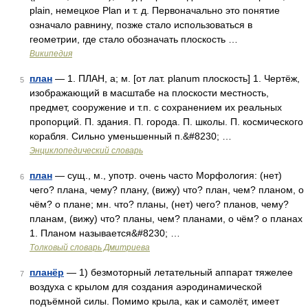
plain, немецкое Plan и т. д. Первоначально это понятие
означало равнину, позже стало использоваться в
геометрии, где стало обозначать плоскость …
Википедия
план
— 1. ПЛАН, а; м. [от лат. planum плоскость] 1. Чертёж,
5
изображающий в масштабе на плоскости местность,
предмет, сооружение и т.п. с сохранением их реальных
пропорций. П. здания. П. города. П. школы. П. космического
корабля. Сильно уменьшенный п.&#8230; …
Энциклопедический словарь
план
— сущ., м., употр. очень часто Морфология: (нет)
6
чего? плана, чему? плану, (вижу) что? план, чем? планом, о
чём? о плане; мн. что? планы, (нет) чего? планов, чему?
планам, (вижу) что? планы, чем? планами, о чём? о планах
1. Планом называется&#8230; …
Толковый словарь Дмитриева
планёр
— 1) безмоторный летательный аппарат тяжелее
7
воздуха с крылом для создания аэродинамической
подъёмной силы. Помимо крыла, как и самолёт, имеет