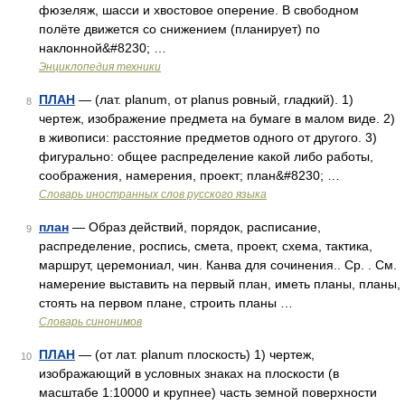
фюзеляж, шасси и хвостовое оперение. В свободном
полёте движется со снижением (планирует) по
наклонной&#8230; …
Энциклопедия техники
ПЛАН
— (лат. planum, от planus ровный, гладкий). 1)
8
чертеж, изображение предмета на бумаге в малом виде. 2)
в живописи: расстояние предметов одного от другого. 3)
фигурально: общее распределение какой либо работы,
соображения, намерения, проект; план&#8230; …
Словарь иностранных слов русского языка
план
— Образ действий, порядок, расписание,
9
распределение, роспись, смета, проект, схема, тактика,
маршрут, церемониал, чин. Канва для сочинения.. Ср. . См.
намерение выставить на первый план, иметь планы, планы,
стоять на первом плане, строить планы …
Словарь синонимов
ПЛАН
— (от лат. planum плоскость) 1) чертеж,
10
изображающий в условных знаках на плоскости (в
масштабе 1:10000 и крупнее) часть земной поверхности