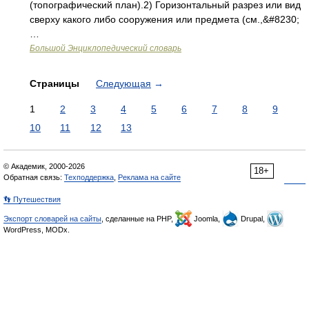
(топографический план).2) Горизонтальный разрез или вид
сверху какого либо сооружения или предмета (см.,&#8230;
…
Большой Энциклопедический словарь
Страницы
Следующая
→
1
2
3
4
5
6
7
8
9
10
11
12
13
© Академик, 2000-2026
18+
Обратная связь:
Техподдержка
,
Реклама на сайте
👣 Путешествия
Экспорт словарей на сайты
, сделанные на PHP,
Joomla,
Drupal,
WordPress, MODx.