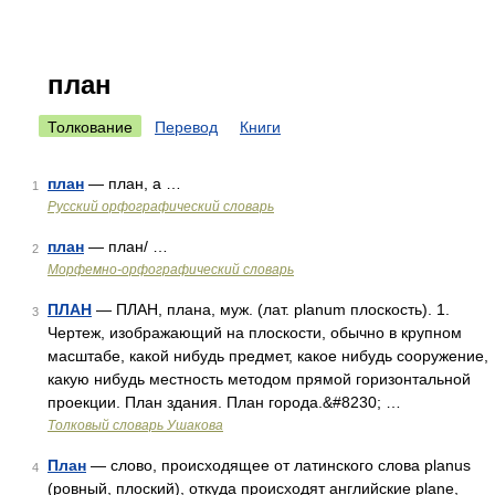
план
Толкование
Перевод
Книги
план
— план, а …
1
Русский орфографический словарь
план
— план/ …
2
Морфемно-орфографический словарь
ПЛАН
— ПЛАН, плана, муж. (лат. planum плоскость). 1.
3
Чертеж, изображающий на плоскости, обычно в крупном
масштабе, какой нибудь предмет, какое нибудь сооружение,
какую нибудь местность методом прямой горизонтальной
проекции. План здания. План города.&#8230; …
Толковый словарь Ушакова
План
— слово, происходящее от латинского слова planus
4
(ровный, плоский), откуда происходят английские plane,