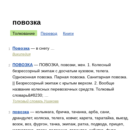
повозка
Толкование
Перевод
Книги
Повозка
— в снегу …
1
Википедия
ПОВОЗКА
— ПОВОЗКА, повозки, жен. 1. Колесный
2
безрессорный экипаж с досчатым кузовом, телега.
Одноконная повозка. Парная повозка. Санитарная повозка.
|| Безрессорный экипаж с крытым верхом. 2. Вообще
название колесных перевозочных средств. Толковый
словарь&#8230; …
Толковый словарь Ушакова
повозка
— колымага, бричка, тачанка, арба, сани,
3
драндулет, коляска, телега, ковчег, карета, таратайка, выезд,
возок, воз, фургон, тачка, экипаж, ратха, подвода, прицеп,