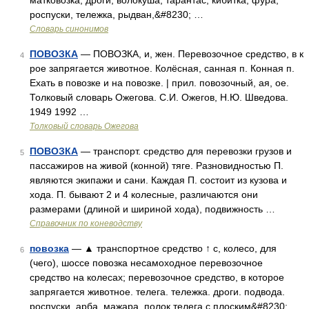
матковозка, дроги, волокуша, тарантас, кибитка, фура,
роспуски, тележка, рыдван,&#8230; …
Словарь синонимов
ПОВОЗКА
— ПОВОЗКА, и, жен. Перевозочное средство, в к
4
рое запрягается животное. Колёсная, санная п. Конная п.
Ехать в повозке и на повозке. | прил. повозочный, ая, ое.
Толковый словарь Ожегова. С.И. Ожегов, Н.Ю. Шведова.
1949 1992 …
Толковый словарь Ожегова
ПОВОЗКА
— транспорт. средство для перевозки грузов и
5
пассажиров на живой (конной) тяге. Разновидностью П.
являются экипажи и сани. Каждая П. состоит из кузова и
хода. П. бывают 2 и 4 колесные, различаются они
размерами (длиной и шириной хода), подвижность …
Справочник по коневодству
повозка
— ▲ транспортное средство ↑ с, колесо, для
6
(чего), шоссе повозка несамоходное перевозочное
средство на колесах; перевозочное средство, в которое
запрягается животное. телега. тележка. дроги. подвода.
роспуски. арба. мажара. полок телега с плоским&#8230; …