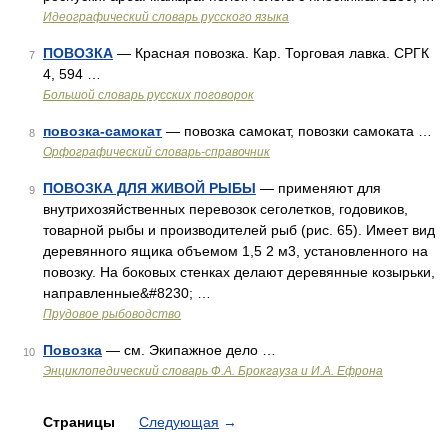
Идеографический словарь русского языка
ПОВОЗКА
— Красная повозка. Кар. Торговая лавка. СРГК
7
4, 594 …
Большой словарь русских поговорок
повозка-самокат
— повозка самокат, повозки самоката …
8
Орфографический словарь-справочник
ПОВОЗКА ДЛЯ ЖИВОЙ РЫБЫ
— применяют для
9
внутрихозяйственных перевозок сеголетков, годовиков,
товарной рыбы и производителей рыб (рис. 65). Имеет вид
деревянного ящика объемом 1,5 2 м3, установленного на
повозку. На боковых стенках делают деревянные козырьки,
направленные&#8230; …
Прудовое рыбоводство
Повозка
— см. Экипажное дело …
10
Энциклопедический словарь Ф.А. Брокгауза и И.А. Ефрона
Страницы
Следующая
→