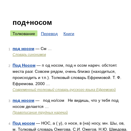
под+носом
Толкование
Перевод
Книги
под носом
— См …
1
Словарь синонимов
Под Носом
— п од носом, под н осом нареч. обстоят.
2
места разг. Совсем рядом, очень близко (находиться,
происходить и т.п.). Толковый словарь Ефремовой. Т. Ф.
Ефремова. 2000 …
Современный толковый словарь русского языка Ефремовой
под носом
— под но/сом Не видишь, что у тебя под
3
носом делается …
Правописание трудных наречий
Под носом
— НОС, а ( у), о носе, в (на) носу, мн. Шы, ов,
4
м. Толковый словарь Ожегова. С.И. Ожегов, Н.Ю. Шведова.