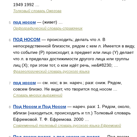
1949 1992 …
Толковый словарь Ожегова
под носом
— (живет) …
5
Орфографический словарь-справочник
ПОД НОСОМ
— происходить; делать что л. В
6
непосредственной близости, рядом с кем л. Имеется в виду,
что событие (Р) происходит, а предмет или лицо (Y) делает
что л. в пределах достижимости другого лица или группы
лиц (Х); при этом тот, о ком идёт речь, не&#8230; …
Фразеологический словарь русского языка
под носом
— см. нос; в зн. нареч.; разг. сниж. Рядом,
7
совсем близко. Не видит, что творится под носом …
Словарь многих выражений
Под Носом и Под Носом
— нареч. разг. 1. Рядом, около,
8
вблизи (находиться, происходить и т.п.) Толковый словарь
Ефремовой. Т. Ф. Ефремова. 2000 …
Современный толковый словарь русского языка Ефремовой
Под лесом видит, а под носом не видит.
— Под лесом