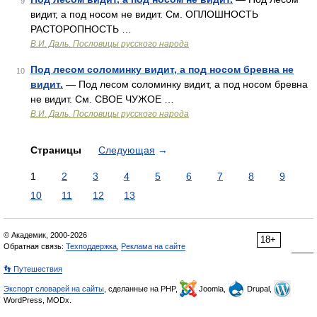
9
видит, а под носом не видит. См. ОПЛОШНОСТЬ
РАСТОРОПНОСТЬ …
В.И. Даль. Пословицы русского народа
Под лесом соломинку видит, а под носом бревна не
10
видит.
— Под лесом соломинку видит, а под носом бревна
не видит. См. СВОЕ ЧУЖОЕ …
В.И. Даль. Пословицы русского народа
Страницы
Следующая
→
1
2
3
4
5
6
7
8
9
10
11
12
13
© Академик, 2000-2026
18+
Обратная связь:
Техподдержка
,
Реклама на сайте
👣 Путешествия
Экспорт словарей на сайты
, сделанные на PHP,
Joomla,
Drupal,
WordPress, MODx.