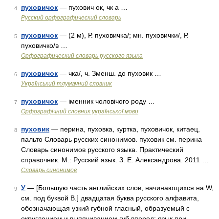
пуховичок
— пухович ок, чк а …
4
Русский орфографический словарь
пуховичок
— (2 м), Р. пуховичка/; мн. пуховички/, Р.
5
пуховичко/в …
Орфографический словарь русского языка
пуховичок
— чка/, ч. Зменш. до пуховик …
6
Український тлумачний словник
пуховичок
— іменник чоловічого роду …
7
Орфографічний словник української мови
пуховик
— перина, пуховка, куртка, пуховичок, китаец,
8
пальто Словарь русских синонимов. пуховик см. перина
Словарь синонимов русского языка. Практический
справочник. М.: Русский язык. З. Е. Александрова. 2011 …
Словарь синонимов
У
— [Большую часть английских слов, начинающихся на W,
9
см. под буквой В.] двадцатая буква русского алфавита,
обозначающая узкий губной гласный, образуемый с
округлением и выпячиванием губ вперед; язык при