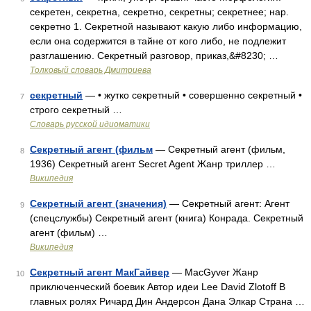
секретен, секретна, секретно, секретны; секретнее; нар.
секретно 1. Секретной называют какую либо информацию,
если она содержится в тайне от кого либо, не подлежит
разглашению. Секретный разговор, приказ,&#8230; …
Толковый словарь Дмитриева
секретный
— • жутко секретный • совершенно секретный •
7
строго секретный …
Словарь русской идиоматики
Секретный агент (фильм
— Секретный агент (фильм,
8
1936) Секретный агент Secret Agent Жанр триллер …
Википедия
Секретный агент (значения)
— Секретный агент: Агент
9
(спецслужбы) Секретный агент (книга) Конрада. Секретный
агент (фильм) …
Википедия
Секретный агент МакГайвер
— MacGyver Жанр
10
приключенческий боевик Автор идеи Lee David Zlotoff В
главных ролях Ричард Дин Андерсон Дана Элкар Страна …