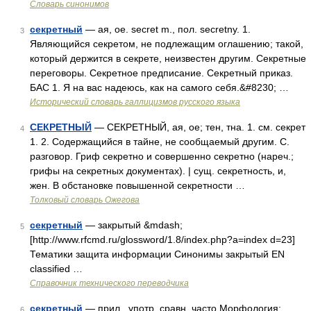
Словарь синонимов
секретный
— ая, ое. secret m., пол. secretny. 1.
3
Являющийся секретом, не подлежащим оглашению; такой,
который держится в секрете, неизвестен другим. Секретные
переговоры. Секретное предписание. Секретный приказ.
БАС 1. Я на вас надеюсь, как на самого себя.&#8230; …
Исторический словарь галлицизмов русского языка
СЕКРЕТНЫЙ
— СЕКРЕТНЫЙ, ая, ое; тен, тна. 1. см. секрет
4
1. 2. Содержащийся в тайне, не сообщаемый другим. С.
разговор. Гриф секретно и совершенно секретно (нареч.;
грифы на секретных документах). | сущ. секретность, и,
жен. В обстановке повышенной секретности …
Толковый словарь Ожегова
секретный
— закрытый &mdash;
5
[http://www.rfcmd.ru/glossword/1.8/index.php?a=index d=23]
Тематики защита информации Синонимы закрытый EN
classified …
Справочник технического переводчика
секретный
— прил., употр. сравн. часто Морфология:
6