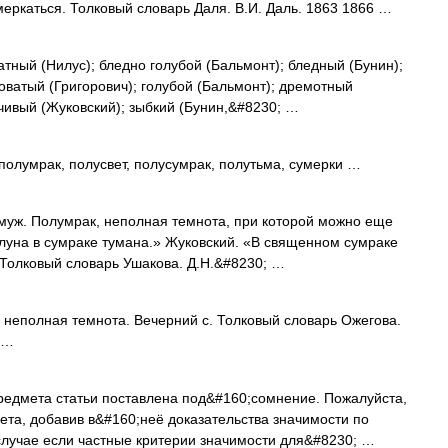
ркаться. Толковый словарь Даля. В.И. Даль. 1863 1866 …
тный (Нилус); бледно голубой (Бальмонт); бледный (Бунин);
убоватый (Григорович); голубой (Бальмонт); дремотный
ивый (Жуковский); зыбкий (Бунин,&#8230; …
лумрак, полусвет, полусумрак, полутьма, сумерки …
муж. Полумрак, неполная темнота, при которой можно еще
 луна в сумраке тумана.» Жуковский. «В священном сумраке
 Толковый словарь Ушакова. Д.Н.&#8230; …
неполная темнота. Вечерний с. Толковый словарь Ожегова.
 …
едмета статьи поставлена под&#160;сомнение. Пожалуйста,
ета, добавив в&#160;неё доказательства значимости по
случае если частные критерии значимости для&#8230; …