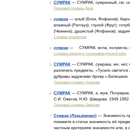
СУМРАК
— СУМРАК, сумрачный, см. сме
2
Толковый словарь Даля
сумрак
— алый (Блок, Фофанов); барха
3
влажный (Ратгауз); глухой (Фруг); гол
(Чюмина); душистый (Фофанов); задумч
Словарь эпитетов
сумрак
— СУМРАК, мгла, полумгла, по
4
Словарь-тезаурус синонимов русской речи
СУМРАК
— СУМРАК, сумрака, мн. нет, 
5
различать предметы. «Тускло светится
дубравы задумчиво брожу.» Батюшков.
Толковый словарь Ушакова
СУМРАК
— СУМРАК, а, муж. Полумрак, 
6
С.И. Ожегов, Н.Ю. Шведова. 1949 1992
Толковый словарь Ожегова
Сумрак (Лукьяненко)
— Значимость пр
7
покажите в статье значимость её предм
частным критериям значимости или, в 