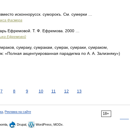
 вместо исконнорусск. суморокъ. См. сумерки …
акса Фасмера
арь Ефремовой. Т. Ф. Ефремова. 2000 …
зыка Ефремовой
мраков, сумраку, сумракам, сумрак, сумраки, сумраком,
ик: «Полная акцентуированная парадигма по А. А. Зализняку»)
7
8
9
10
11
12
13
ка
,
Реклама на сайте
18+
omla,
Drupal,
WordPress, MODx.