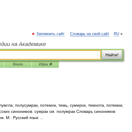
Запомнить сайт
Словарь на свой сайт
RU
едии на Академике
Найти!
Книги
Игры ⚽
умгла; полусумрак, потемок, темь, сумерок, темнота, потемки,
усских синонимов. сумрак см. полумрак Словарь синонимов
ик. М.: Русский язык …