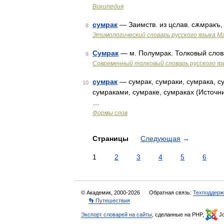
Википедия
сумрак
— Заимств. из цслав. сѫмракъ,
8
Этимологический словарь русского языка М
Сумрак
— м. Полумрак. Толковый слов
9
Современный толковый словарь русского я
сумрак
— сумрак, сумраки, сумрака, су
10
сумраками, сумраке, сумраках (Источн
…
Формы слов
Страницы
Следующая
→
1
2
3
4
5
6
© Академик, 2000-2026
Обратная связь:
Техподдерж
👣 Путешествия
Экспорт словарей на сайты
, сделанные на PHP,
Jo