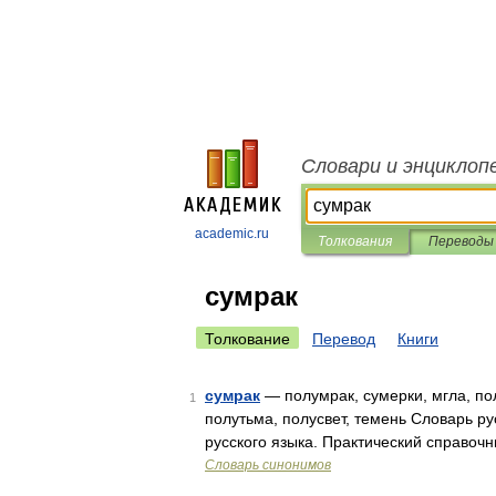
Словари и энциклоп
academic.ru
Толкования
Переводы
сумрак
Толкование
Перевод
Книги
сумрак
— полумрак, сумерки, мгла, пол
1
полутьма, полусвет, темень Словарь р
русского языка. Практический справочн
Словарь синонимов