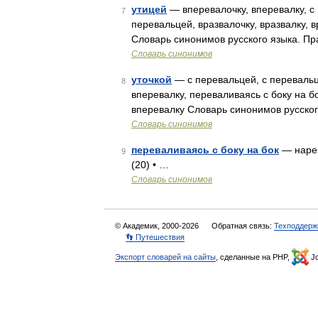
утицей
— вперевалочку, вперевалку, с 
7
перевальцей, вразвалочку, вразвалку, 
Словарь синонимов русского языка. Пр
Словарь синонимов
уточкой
— с перевальцей, с перевальце
8
вперевалку, переваливаясь с боку на бо
вперевалку Словарь синонимов русског
Словарь синонимов
переваливаясь с боку на бок
— нареч,
9
(20) • …
Словарь синонимов
© Академик, 2000-2026
Обратная связь:
Техподдерж
👣 Путешествия
Экспорт словарей на сайты
, сделанные на PHP,
Jo