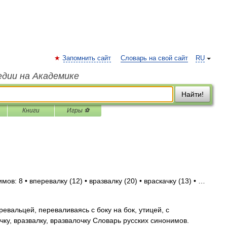
Запомнить сайт
Словарь на свой сайт
RU
едии на Академике
Найти!
Книги
Игры ⚽
ов: 8 • вперевалку (12) • вразвалку (20) • враскачку (13) • …
ревальцей, переваливаясь с боку на бок, утицей, с
ку, вразвалку, вразвалочку Словарь русских синонимов.