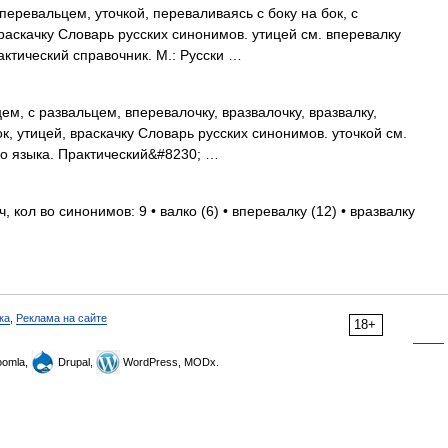
перевальцем, уточкой, переваливаясь с боку на бок, с
враскачку Словарь русских синонимов. утицей см. вперевалку
актический справочник. М.: Русски …
м, с развальцем, вперевалочку, вразвалочку, вразвалку,
к, утицей, враскачку Словарь русских синонимов. уточкой см.
о языка. Практический&#8230; …
 кол во синонимов: 9 • валко (6) • вперевалку (12) • вразвалку
ка
,
Реклама на сайте
18+
omla,
Drupal,
WordPress, MODx.