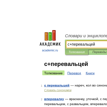
Словари и энциклоп
academic.ru
Толкования
Переводы
с+перевальцей
Толкование
Перевод
Книги
с перевальцей
— нареч, кол во синоним
1
Словарь синонимов
вперевалку
— враскачку, уточкой, с пе
2
перевальцем, с развальцем, вперевалоч