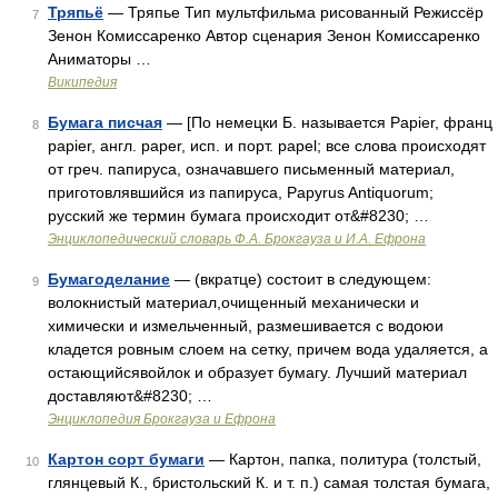
Тряпьё
— Тряпье Тип мультфильма рисованный Режиссёр
7
Зенон Комиссаренко Автор сценария Зенон Комиссаренко
Аниматоры …
Википедия
Бумага писчая
— [По немецки Б. называется Papier, франц
8
papier, англ. paper, исп. и порт. papel; все слова происходят
от греч. папируса, означавшего письменный материал,
приготовлявшийся из папируса, Papyrus Antiquorum;
русский же термин бумага происходит от&#8230; …
Энциклопедический словарь Ф.А. Брокгауза и И.А. Ефрона
Бумагоделание
— (вкратце) состоит в следующем:
9
волокнистый материал,очищенный механически и
химически и измельченный, размешивается с водоюи
кладется ровным слоем на сетку, причем вода удаляется, а
остающийсявойлок и образует бумагу. Лучший материал
доставляют&#8230; …
Энциклопедия Брокгауза и Ефрона
Картон сорт бумаги
— Картон, папка, политура (толстый,
10
глянцевый К., бристольский К. и т. п.) самая толстая бумага,