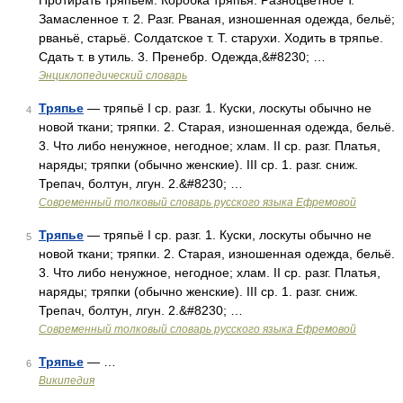
Протирать тряпьём. Коробка тряпья. Разноцветное т.
Замасленное т. 2. Разг. Рваная, изношенная одежда, бельё;
рваньё, старьё. Солдатское т. Т. старухи. Ходить в тряпье.
Сдать т. в утиль. 3. Пренебр. Одежда,&#8230; …
Энциклопедический словарь
Тряпье
— тряпьё I ср. разг. 1. Куски, лоскуты обычно не
4
новой ткани; тряпки. 2. Старая, изношенная одежда, бельё.
3. Что либо ненужное, негодное; хлам. II ср. разг. Платья,
наряды; тряпки (обычно женские). III ср. 1. разг. сниж.
Трепач, болтун, лгун. 2.&#8230; …
Современный толковый словарь русского языка Ефремовой
Тряпье
— тряпьё I ср. разг. 1. Куски, лоскуты обычно не
5
новой ткани; тряпки. 2. Старая, изношенная одежда, бельё.
3. Что либо ненужное, негодное; хлам. II ср. разг. Платья,
наряды; тряпки (обычно женские). III ср. 1. разг. сниж.
Трепач, болтун, лгун. 2.&#8230; …
Современный толковый словарь русского языка Ефремовой
Тряпье
— …
6
Википедия