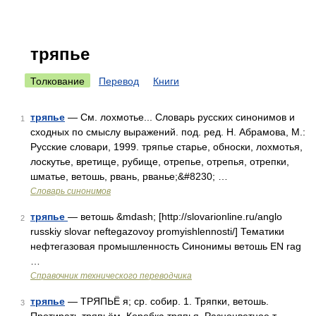
тряпье
Толкование
Перевод
Книги
тряпье
— См. лохмотье... Словарь русских синонимов и
1
сходных по смыслу выражений. под. ред. Н. Абрамова, М.:
Русские словари, 1999. тряпье старье, обноски, лохмотья,
лоскутье, вретище, рубище, отрепье, отрепья, отрепки,
шматье, ветошь, рвань, рванье;&#8230; …
Словарь синонимов
тряпье
— ветошь &mdash; [http://slovarionline.ru/anglo
2
russkiy slovar neftegazovoy promyishlennosti/] Тематики
нефтегазовая промышленность Синонимы ветошь EN rag
…
Справочник технического переводчика
тряпье
— ТРЯПЬЁ я; ср. собир. 1. Тряпки, ветошь.
3