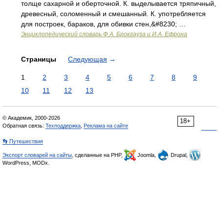
толще сахарной и оберточной. К. выделывается тряпичный,
древесный, соломенный и смешанный. К. употребляется
для построек, бараков, для обивки стен,&#8230; …
Энциклопедический словарь Ф.А. Брокгауза и И.А. Ефрона
Страницы
Следующая
→
1
2
3
4
5
6
7
8
9
10
11
12
13
© Академик, 2000-2026
18+
Обратная связь:
Техподдержка
,
Реклама на сайте
👣 Путешествия
Экспорт словарей на сайты
, сделанные на PHP,
Joomla,
Drupal,
WordPress, MODx.