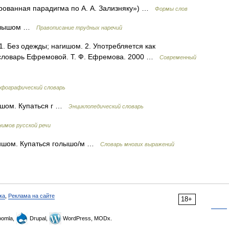
рованная парадигма по А. А. Зализняку») …
Формы слов
олышом …
Правописание трудных наречий
 1. Без одежды; нагишом. 2. Употребляется как
 словарь Ефремовой. Т. Ф. Ефремова. 2000 …
Современный
рфографический словарь
гишом. Купаться г …
Энциклопедический словарь
нимов русской речи
агишом. Купаться голышо/м …
Словарь многих выражений
ка
,
Реклама на сайте
18+
omla,
Drupal,
WordPress, MODx.