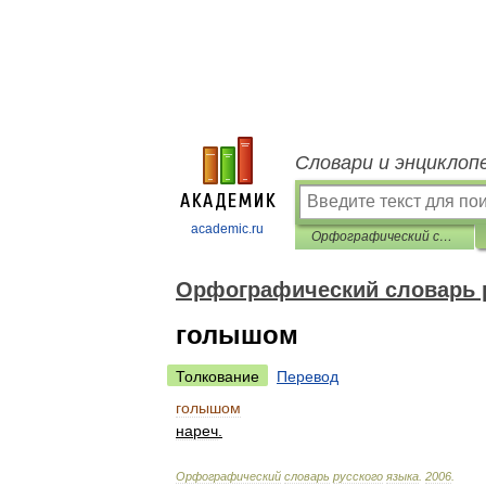
Словари и энциклоп
academic.ru
Орфографический словарь русского языка
Орфографический словарь 
голышом
Толкование
Перевод
голышом
нареч
.
Орфографический
словарь
русского
языка
.
2006
.