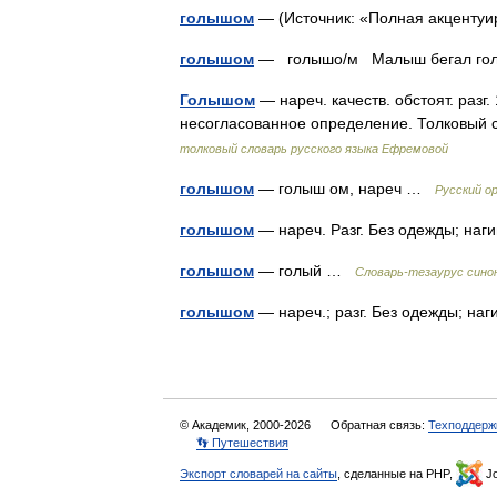
голышом
— (Источник: «Полная акцентуи
голышом
— голышо/м Малыш бегал г
Голышом
— нареч. качеств. обстоят. разг.
несогласованное определение. Толковый
толковый словарь русского языка Ефремовой
голышом
— голыш ом, нареч …
Русский о
голышом
— нареч. Разг. Без одежды; на
голышом
— голый …
Словарь-тезаурус сино
голышом
— нареч.; разг. Без одежды; н
© Академик, 2000-2026
Обратная связь:
Техподдерж
👣 Путешествия
Экспорт словарей на сайты
, сделанные на PHP,
Jo