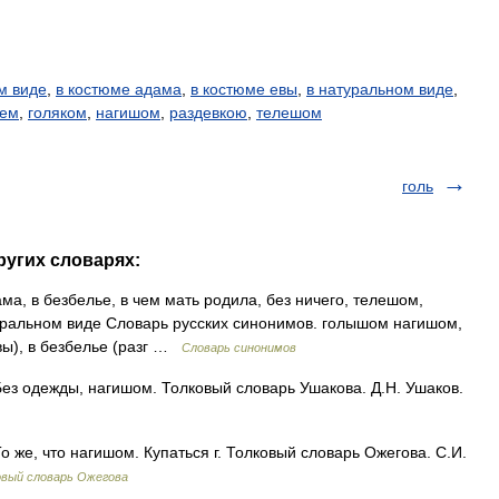
м виде
,
в костюме адама
,
в костюме евы
,
в натуральном виде
,
ьем
,
голяком
,
нагишом
,
раздевкою
,
телешом
голь
ругих словарях:
а, в безбелье, в чем мать родила, без ничего, телешом,
атуральном виде Словарь русских синонимов. голышом нагишом,
Евы), в безбелье (разг …
Словарь синонимов
ез одежды, нагишом. Толковый словарь Ушакова. Д.Н. Ушаков.
 же, что нагишом. Купаться г. Толковый словарь Ожегова. С.И.
овый словарь Ожегова