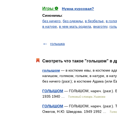
Игры ⚽
Нужна курсовая?
Синонимы
:
без ничего
,
без одежды
,
в безбелье
,
в голо
в натуре
,
в чем мать родила
,
внаготку
,
гол
голышка
Смотреть что такое "голышом" в д
голышом
— в костюме евы, в костюме адам
нагишом, голяком, гольем, в натуре, в н
без ничего (разг.); в костюме Адама (или 
ГОЛЫШОМ
— ГОЛЫШОМ, нареч. (разг.). Б
1935 1940 …
Толковый словарь Ушакова
ГОЛЫШОМ
— ГОЛЫШОМ, нареч. (разг.). То
Ожегов, Н.Ю. Шведова. 1949 1992 …
Толк