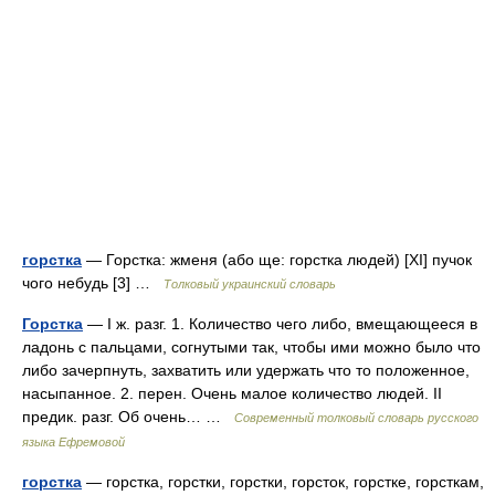
горстка
— Горстка: жменя (або ще: горстка людей) [XI] пучок
чого небудь [3] …
Толковый украинский словарь
Горстка
— I ж. разг. 1. Количество чего либо, вмещающееся в
ладонь с пальцами, согнутыми так, чтобы ими можно было что
либо зачерпнуть, захватить или удержать что то положенное,
насыпанное. 2. перен. Очень малое количество людей. II
предик. разг. Об очень… …
Современный толковый словарь русского
языка Ефремовой
горстка
— горстка, горстки, горстки, горсток, горстке, горсткам,