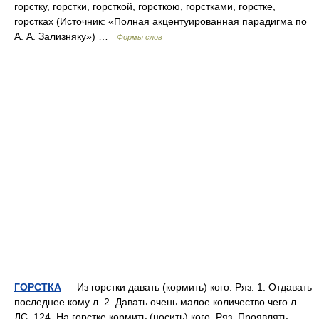
горстку, горстки, горсткой, горсткою, горстками, горстке,
горстках (Источник: «Полная акцентуированная парадигма по
А. А. Зализняку») …
Формы слов
ГОРСТКА
— Из горстки давать (кормить) кого. Ряз. 1. Отдавать
последнее кому л. 2. Давать очень малое количество чего л.
ДС, 124. На горстке кормить (носить) кого. Ряз. Проявлять