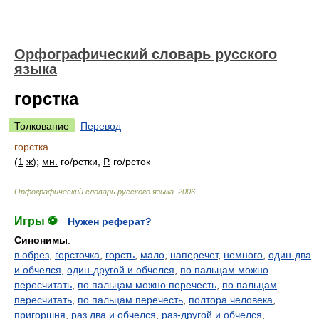
Орфографический словарь русского
языка
горстка
Толкование
Перевод
горстка
(
1
ж
);
мн.
г
о/
рстки,
Р.
г
о/
рсток
Орфографический словарь русского языка
.
2006
.
Игры ⚽
Нужен реферат?
Синонимы
:
в обрез
,
горсточка
,
горсть
,
мало
,
наперечет
,
немного
,
один-два
и обчелся
,
один-другой и обчелся
,
по пальцам можно
пересчитать
,
по пальцам можно перечесть
,
по пальцам
пересчитать
,
по пальцам перечесть
,
полтора человека
,
пригоршня
,
раз два и обчелся
,
раз-другой и обчелся
,