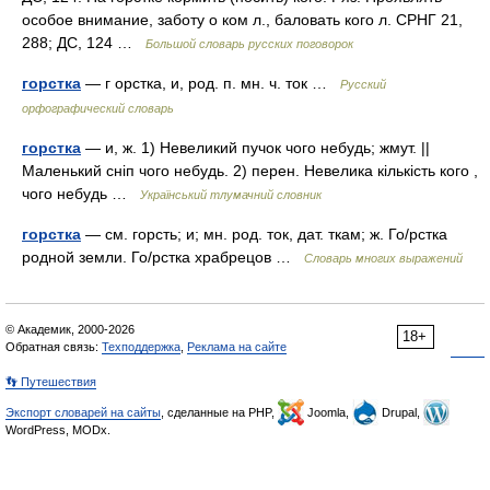
особое внимание, заботу о ком л., баловать кого л. СРНГ 21,
288; ДС, 124 …
Большой словарь русских поговорок
горстка
— г орстка, и, род. п. мн. ч. ток …
Русский
орфографический словарь
горстка
— и, ж. 1) Невеликий пучок чого небудь; жмут. ||
Маленький сніп чого небудь. 2) перен. Невелика кількість кого ,
чого небудь …
Український тлумачний словник
горстка
— см. горсть; и; мн. род. ток, дат. ткам; ж. Го/рстка
родной земли. Го/рстка храбрецов …
Словарь многих выражений
© Академик, 2000-2026
18+
Обратная связь:
Техподдержка
,
Реклама на сайте
👣 Путешествия
Экспорт словарей на сайты
, сделанные на PHP,
Joomla,
Drupal,
WordPress, MODx.