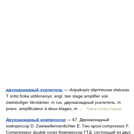
двухкаскадный усилитель
— dvipakopis stiprintuvas statusas
T sritis fizika atitikmenys: angl. two stage amplifier vok.
zweistufiger Verstärker, m rus. двухкаскадный усилитель, m
pranc. amplificateur à deux étages, m …
Fizikos terminų žodynas
Двухкаскадный компрессор
— 67. Двухкаскадный
компрессор D. Zweiwellenverdichter E. Two spool compressor F.
Compresseur double corps Компрессор ГТД, состоящий из двух