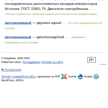
последовательно расположенных каскадов компрессоров
Источник: ГОСТ 23851 79: Двигатели газотурбинные… …
Словарь-справочник терминов нормативно-технической документации
двухкаскадный
— двухкаск адный …
Русский орфографический
словарь
двухкаскадный
— дв/ух/каскад/н/ый …
Морфемно-
орфографический словарь
© Академик, 2000-2026
18+
Обратная связь:
Техподдержка
,
Реклама на сайте
👣 Путешествия
Экспорт словарей на сайты
, сделанные на PHP,
Joomla,
Drupal,
WordPress, MODx.