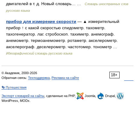
двигателей в т. д. Новый словарь… …
Словарь иностранных слов
русского языка
прибор для измерение скорости
— ▲ измерительный
прибор ↑ с какой скоростью спидометр. тахометр.
тахогенератор. лаг. стробоскоп. тахиметр. анемограф.
анемометр. термоанемометр. ротаметр. акселерометр.
акселерограф. деселерометр. частотомер. тонометр …
Идеографический словарь русского языка
© Академик, 2000-2026
18+
Обратная связь:
Техподдержка
,
Реклама на сайте
👣 Путешествия
Экспорт словарей на сайты
, сделанные на PHP,
Joomla,
Drupal,
WordPress, MODx.