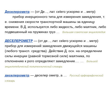
Деселерометр
— (от Де..., лат. celero ускоряю и ...метр)
прибор инерционного типа для измерения замедления, т.
е. снижения скорости транспортной машины за единицу
времени. В Д. используется либо жидкость, либо маятник, либо
подвешенный на пружинах груз …
Большая советская энциклопедия
ДЕСЕЛЕРОМЕТР
— (от де..., лат. celero ускоряю и ...метр)
прибор для измерений замедления движущейся машины
(любого трансп. средства). Действие Д. осн. на определении
силы инерции (равной тормозной силе) маятника, по
отклонению к рого определяют замедление.… …
Большой
энциклопедический политехнический словарь
деселерометр
— деселер ометр, а …
Русский орфографический
словарь