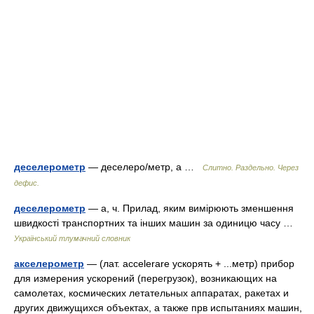
деселерометр
— деселеро/метр, а …
Слитно. Раздельно. Через
дефис.
деселерометр
— а, ч. Прилад, яким вимірюють зменшення
швидкості транспортних та інших машин за одиницю часу …
Український тлумачний словник
акселерометр
— (лат. accelerare ускорять + ...метр) прибор
для измерения ускорений (перегрузок), возникающих на
самолетах, космических летательных аппаратах, ракетах и
других движущихся объектах, а также прв испытаниях машин,