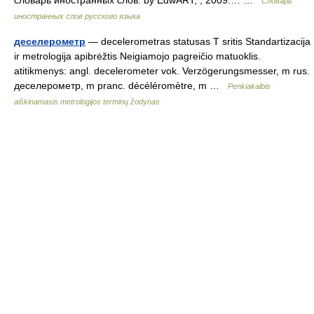
словарь иностранных слов. by EdwART, , 2009.… …
Словарь
иностранных слов русского языка
деселерометр
— decelerometras statusas T sritis Standartizacija
ir metrologija apibrėžtis Neigiamojo pagreičio matuoklis.
atitikmenys: angl. decelerometer vok. Verzögerungsmesser, m rus.
деселерометр, m pranc. décéléromètre, m …
Penkiakalbis
aiškinamasis metrologijos terminų žodynas