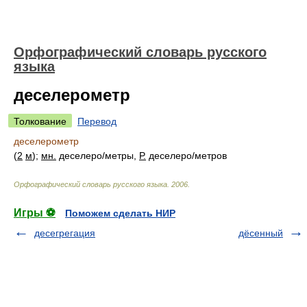
Орфографический словарь русского
языка
деселерометр
Толкование
Перевод
деселерометр
(
2
м
);
мн.
деселер
о/
метры,
Р.
деселер
о/
метров
Орфографический словарь русского языка
.
2006
.
Игры ⚽
Поможем сделать НИР
десегрегация
дёсенный