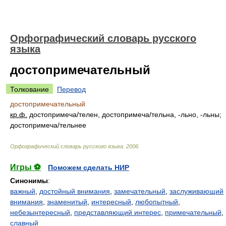
Орфографический словарь русского
языка
достопримечательный
Толкование
Перевод
достопримечательный
кр.ф.
достопримеч
а/
телен, достопримеч
а/
тельна, -льно, -льны;
достопримеч
а/
тельнее
Орфографический словарь русского языка
.
2006
.
Игры ⚽
Поможем сделать НИР
Синонимы
:
важный
,
достойный внимания
,
замечательный
,
заслуживающий
внимания
,
знаменитый
,
интересный
,
любопытный
,
небезынтересный
,
представляющий интерес
,
примечательный
,
славный