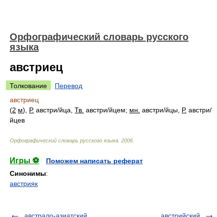
Орфографический словарь русского
языка
австриец
Толкование
Перевод
австриец
(
2
м
),
Р.
австр
и/
йца,
Тв.
австр
и/
йцем;
мн.
австр
и/
йцы,
Р.
австр
и/
йцев
Орфографический словарь русского языка
.
2006
.
Игры ⚽
Поможем написать реферат
Синонимы
:
австрияк
австрало-азиатский
австрийский