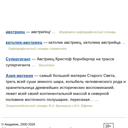
австриец
— австри/ец/ …
Морфемно-орфографический словарь
католик-австриец
— католик австриец, католика австрийца …
Орфографический словарь-справочник
Супергигант
— Австриец Кристоф Корнбергер на трассе
супергиганта …
Википедия
Азия материк
— самый большой материк Старого Света,
треть всей суши земного шара, колыбель человеческого рода и
хранительница древнейших исторических воспоминаний,
лежит всей своей континентальной массой в северной
половине восточного полушария, пересекая… …
Энциклопедический словарь Ф.А. Брокгауза и И.А. Ефрона
© Академик, 2000-2026
18+