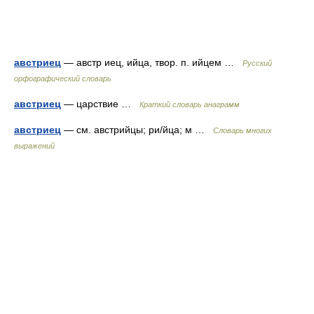
австриец
— австр иец, ийца, твор. п. ийцем …
Русский
орфографический словарь
австриец
— царствие …
Краткий словарь анаграмм
австриец
— см. австрийцы; ри/йца; м …
Словарь многих
выражений