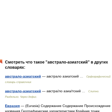
Смотреть что такое "австрало-азиатский" в других
словарях:
австрало-азиатский
— австрало азиатский …
Орфографический
словарь-справочник
австрало-азиатский
— австра/ло азиа/тский …
Слитно.
Раздельно. Через дефис.
Евразия
— (Eurasia) Содержание Содержание Происхождение
названия Географические характеристики Крайние точки