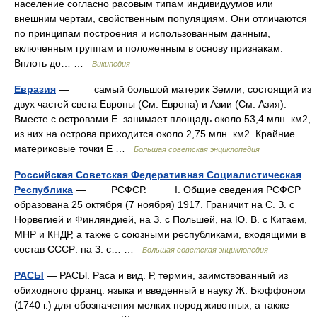
население согласно расовым типам индивидуумов или
внешним чертам, свойственным популяциям. Они отличаются
по принципам построения и использованным данным,
включенным группам и положенным в основу признакам.
Вплоть до… …
Википедия
Евразия
— самый большой материк Земли, состоящий из
двух частей света Европы (См. Европа) и Азии (См. Азия).
Вместе с островами Е. занимает площадь около 53,4 млн. км2,
из них на острова приходится около 2,75 млн. км2. Крайние
материковые точки Е …
Большая советская энциклопедия
Российская Советская Федеративная Социалистическая
Республика
— РСФСР. I. Общие сведения РСФСР
образована 25 октября (7 ноября) 1917. Граничит на С. З. с
Норвегией и Финляндией, на З. с Польшей, на Ю. В. с Китаем,
МНР и КНДР, а также с союзными республиками, входящими в
состав СССР: на З. с… …
Большая советская энциклопедия
РАСЫ
— РАСЫ. Раса и вид. Р, термин, заимствованный из
обиходного франц. языка и введенный в науку Ж. Бюффоном
(1740 г.) для обозначения мелких пород животных, а также