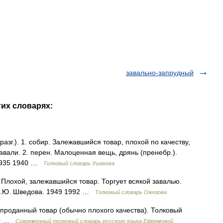
завально-запрудный
гих словарях:
разг.). 1. собир. Залежавшийся товар, плохой по качеству,
авали. 2. перен. Малоценная вещь, дрянь (пренебр.).
 1935 1940 …
Толковый словарь Ушакова
. Плохой, залежавшийся товар. Торгует всякой завалью.
 Н.Ю. Шведова. 1949 1992 …
Толковый словарь Ожегова
епроданный товар (обычно плохого качества). Толковый
000 …
Современный толковый словарь русского языка Ефремовой