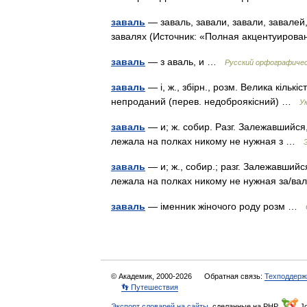
заваль
— заваль, завали, завали, завалей,
завалях (Источник: «Полная акцентуирова
заваль
— з аваль, и …
Русский орфографичес
заваль
— і, ж., збірн., розм. Велика кількі
непроданий (перев. недоброякісний) …
У
заваль
— и; ж. собир. Разг. Залежавшийся
лежала на полках никому не нужная з …
заваль
— и; ж., собир.; разг. Залежавший
лежала на полках никому не нужная за/в
заваль
— іменник жіночого роду розм …
© Академик, 2000-2026
Обратная связь:
Техподдерж
👣 Путешествия
Экспорт словарей на сайты
, сделанные на PHP,
Jo