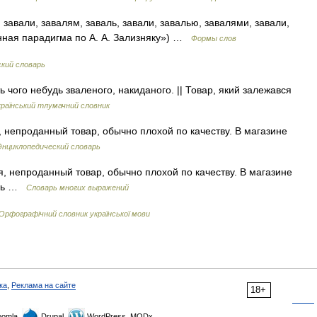
 завали, завалям, заваль, завали, завалью, завалями, завали,
нная парадигма по А. А. Зализняку») …
Формы слов
кий словарь
сть чого небудь зваленого, накиданого. || Товар, який залежався
країнський тлумачний словник
, непроданный товар, обычно плохой по качеству. В магазине
Энциклопедический словарь
ся, непроданный товар, обычно плохой по качеству. В магазине
аль …
Словарь многих выражений
Орфографічний словник української мови
ка
,
Реклама на сайте
18+
omla,
Drupal,
WordPress, MODx.