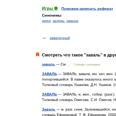
Игры ⚽
Поможем написать реферат
Синонимы
:
дрязг
,
залежь
,
рванье
завалочный
Смотреть что такое "заваль" в дру
заваль
— См …
Словарь синонимов
ЗАВАЛЬ
— ЗАВАЛЬ, завали, мн. нет, жен. (
попортившийся. В лавке оказалось много з
Толковый словарь Ушакова. Д.Н. Ушаков.
ЗАВАЛЬ
— ЗАВАЛЬ, и, жен., собир. (разг.)
Толковый словарь Ожегова. С.И. Ожегов,
Заваль
— ж. разг. сниж. Залежавшийся, н
словарь Ефремовой. Т. Ф. Ефремова. 2