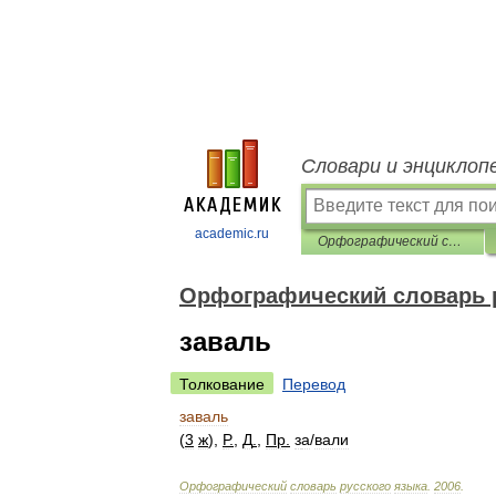
Словари и энциклоп
academic.ru
Орфографический словарь русского языка
Орфографический словарь 
заваль
Толкование
Перевод
заваль
(
3
ж
),
Р
.
,
Д
.
,
Пр
.
з
а
/
вали
Орфографический
словарь
русского
языка
.
2006
.