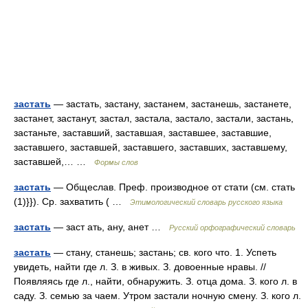
застать
— застать, застану, застанем, застанешь, застанете,
застанет, застанут, застал, застала, застало, застали, застань,
застаньте, заставший, заставшая, заставшее, заставшие,
заставшего, заставшей, заставшего, заставших, заставшему,
заставшей,… …
Формы слов
застать
— Общеслав. Преф. производное от стати (см. стать
(1)}}). Ср. захватить ( …
Этимологический словарь русского языка
застать
— заст ать, ану, анет …
Русский орфографический словарь
застать
— стану, станешь; застань; св. кого что. 1. Успеть
увидеть, найти где л. З. в живых. З. довоенные нравы. //
Появляясь где л., найти, обнаружить. З. отца дома. З. кого л. в
саду. З. семью за чаем. Утром застали ночную смену. З. кого л.