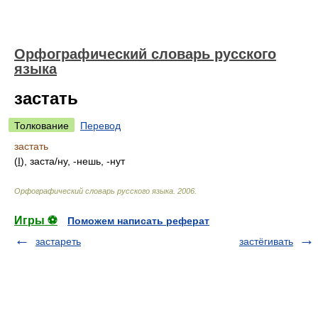
Орфографический словарь русского
языка
застать
Толкование
Перевод
застать
(
I
), заст
а/
ну, -нешь, -нут
Орфографический словарь русского языка
.
2006
.
Игры ⚽
Поможем написать реферат
застареть
застёгивать