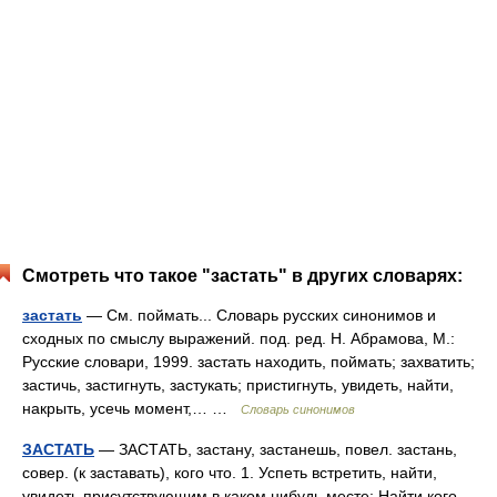
Смотреть что такое "застать" в других словарях:
застать
— См. поймать... Словарь русских синонимов и
сходных по смыслу выражений. под. ред. Н. Абрамова, М.:
Русские словари, 1999. застать находить, поймать; захватить;
застичь, застигнуть, застукать; пристигнуть, увидеть, найти,
накрыть, усечь момент,… …
Словарь синонимов
ЗАСТАТЬ
— ЗАСТАТЬ, застану, застанешь, повел. застань,
совер. (к заставать), кого что. 1. Успеть встретить, найти,
увидеть присутствующим в каком нибудь месте; Найти кого