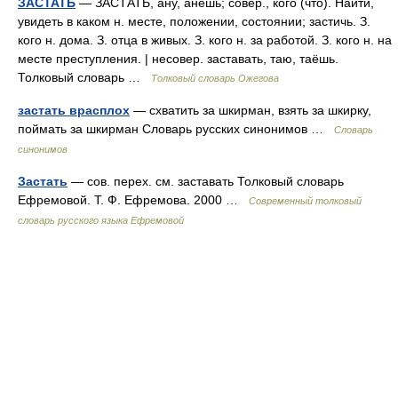
ЗАСТАТЬ
— ЗАСТАТЬ, ану, анешь; совер., кого (что). Найти,
увидеть в каком н. месте, положении, состоянии; застичь. З.
кого н. дома. З. отца в живых. З. кого н. за работой. З. кого н. на
месте преступления. | несовер. заставать, таю, таёшь.
Толковый словарь …
Толковый словарь Ожегова
застать врасплох
— схватить за шкирман, взять за шкирку,
поймать за шкирман Словарь русских синонимов …
Словарь
синонимов
Застать
— сов. перех. см. заставать Толковый словарь
Ефремовой. Т. Ф. Ефремова. 2000 …
Современный толковый
словарь русского языка Ефремовой