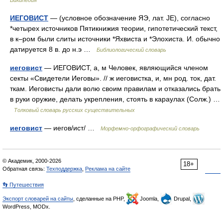
Википедия
ИЕГОВИСТ
— (условное обозначение ЯЭ, лат. JE), согласно
*четырех источников Пятикнижия теории, гипотетический текст,
в к–ром были слиты источники *Яхвиста и *Элохиста. И. обычно
датируется 8 в. до н.э …
Библиологический словарь
иеговист
— ИЕГОВИСТ, а, м Человек, являющийся членом
секты «Свидетели Иеговы». // ж иеговистка, и, мн род. ток, дат.
ткам. Иеговисты дали волю своим правилам и отказались брать
в руки оружие, делать укрепления, стоять в караулах (Солж.) …
Толковый словарь русских существительных
иеговист
— иегов/ист/ …
Морфемно-орфографический словарь
© Академик, 2000-2026
18+
Обратная связь:
Техподдержка
,
Реклама на сайте
👣 Путешествия
Экспорт словарей на сайты
, сделанные на PHP,
Joomla,
Drupal,
WordPress, MODx.