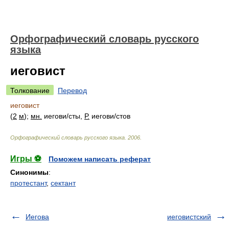
Орфографический словарь русского
языка
иеговист
Толкование
Перевод
иеговист
(
2
м
);
мн.
иегов
и/
сты,
Р.
иегов
и/
стов
Орфографический словарь русского языка
.
2006
.
Игры ⚽
Поможем написать реферат
Синонимы
:
протестант
,
сектант
Иегова
иеговистский