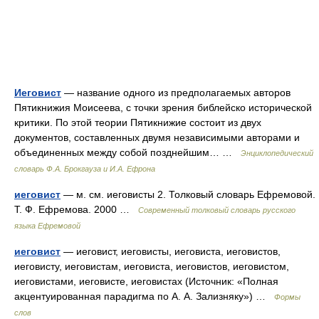
Иеговист
— название одного из предполагаемых авторов
Пятикнижия Моисеева, с точки зрения библейско исторической
критики. По этой теории Пятикнижие состоит из двух
документов, составленных двумя независимыми авторами и
объединенных между собой позднейшим… …
Энциклопедический
словарь Ф.А. Брокгауза и И.А. Ефрона
иеговист
— м. см. иеговисты 2. Толковый словарь Ефремовой.
Т. Ф. Ефремова. 2000 …
Современный толковый словарь русского
языка Ефремовой
иеговист
— иеговист, иеговисты, иеговиста, иеговистов,
иеговисту, иеговистам, иеговиста, иеговистов, иеговистом,
иеговистами, иеговисте, иеговистах (Источник: «Полная
акцентуированная парадигма по А. А. Зализняку») …
Формы
слов