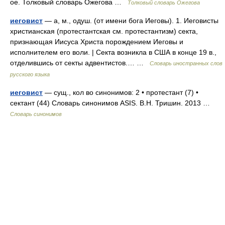
ое. Толковый словарь Ожегова …
Толковый словарь Ожегова
иеговист
— а, м., одуш. (от имени бога Иеговы). 1. Иеговисты
христианская (протестантская см. протестантизм) секта,
признающая Иисуса Христа порождением Иеговы и
исполнителем его воли. | Секта возникла в США в конце 19 в.,
отделившись от секты адвентистов.… …
Словарь иностранных слов
русского языка
иеговист
— сущ., кол во синонимов: 2 • протестант (7) •
сектант (44) Словарь синонимов ASIS. В.Н. Тришин. 2013 …
Словарь синонимов