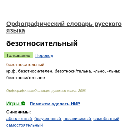
Орфографический словарь русского
языка
безотносительный
Толкование
Перевод
безотносительный
кр.ф.
безотнос
и/
телен, безотнос
и/
тельна, -льно, -льны;
безотнос
и/
тельнее
Орфографический словарь русского языка
.
2006
.
Игры ⚽
Поможем сделать НИР
Синонимы
:
абсолютный
,
безусловный
,
независимый
,
самобытный
,
самостоятельный