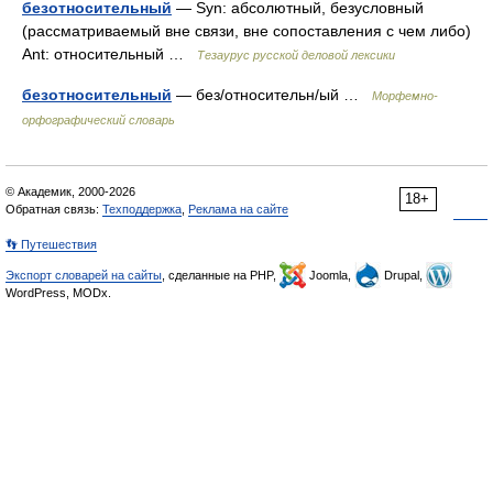
безотносительный
— Syn: абсолютный, безусловный
(рассматриваемый вне связи, вне сопоставления с чем либо)
Ant: относительный …
Тезаурус русской деловой лексики
безотносительный
— без/относительн/ый …
Морфемно-
орфографический словарь
© Академик, 2000-2026
18+
Обратная связь:
Техподдержка
,
Реклама на сайте
👣 Путешествия
Экспорт словарей на сайты
, сделанные на PHP,
Joomla,
Drupal,
WordPress, MODx.