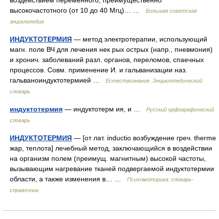
воздействием переменного, преимущественно
высокочастотного (от 10 до 40 Мгц)… …
Большая советская
энциклопедия
ИНДУКТОТЕРМИЯ
— метод электротерапии, использующий
магн. поле ВЧ для лечения нек рых острых (напр., пневмония)
и хронич. заболеваний разл. органов, переломов, спаечных
процессов. Совм. применение И. и гальванизации наз.
гальваноиндуктотермией …
Естествознание. Энциклопедический
словарь
индуктотермия
— индуктотерм ия, и …
Русский орфографический
словарь
ИНДУКТОТЕРМИЯ
— [от лат. inductio возбуждение греч. therme
жар, теплота] лечебный метод, заключающийся в воздействии
на организм полем (преимущ. магнитным) высокой частоты,
вызывающим нагревание тканей подвергаемой индуктотермии
области, а также изменения в… …
Психомоторика: cловарь-
справочник