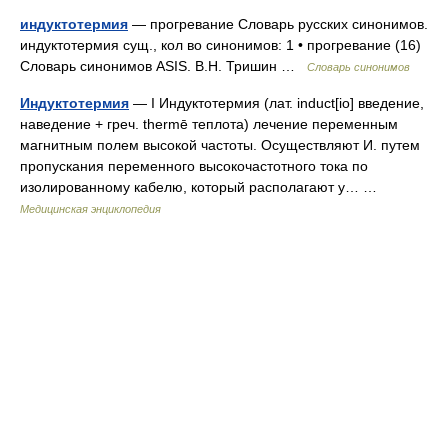
индуктотермия
— прогревание Словарь русских синонимов.
индуктотермия сущ., кол во синонимов: 1 • прогревание (16)
Словарь синонимов ASIS. В.Н. Тришин …
Словарь синонимов
Индуктотермия
— I Индуктотермия (лат. induct[io] введение,
наведение + греч. thermē теплота) лечение переменным
магнитным полем высокой частоты. Осуществляют И. путем
пропускания переменного высокочастотного тока по
изолированному кабелю, который располагают у… …
Медицинская энциклопедия