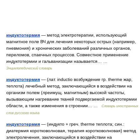
индуктотермия
— метод электротерапии, использующий
магнитное поле ВЧ для лечения некоторых острых (например,
пневмония) и хронических заболеваний различных органов,
переломов, спаечных процессов. Совместное применение
индуктотермии и гальванизации называется… …
Энциклопедический словарь
индуктотермия
— (лат. inductio возбуждение гр. therme жар,
теплота) лечебный метод, заключающийся в воздействии на
организм полем (лреимущ. магнитным) высокой частоты,
вызывающим нагревание тканей подвергаемой индуктотермии
области, а также изменения в строении… …
Словарь иностранных
слов русского языка
индуктотермия
— (индукто + греч. therme теплота; син.:
диатермия коротковолновая, терапия коротковолновая) метод
электролечения, заключающийся в воздействии на