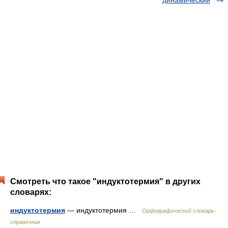
динамический
Смотреть что такое "индуктотермия" в других
словарях:
индуктотермия
— индуктотермия …
Орфографический словарь-
справочник