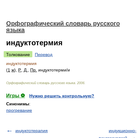
Орфографический словарь русского
языка
индуктотермия
Толкование
Перевод
индуктотермия
(
1
ж
),
Р.
,
Д.
,
Пр.
индуктотерм
и/
и
Орфографический словарь русского языка
.
2006
.
Игры ⚽
Нужно решить контрольную?
Синонимы
:
прогревание
индуктотерапия
индукционно-