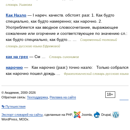
словарь Ушакова
Как Назло
— I нареч. качеств. обстоят. разг. 1. Как будто
специально, как будто намеренно; как нарочно. 2.
Употребляется как вводное словосочетание, выражающее
сожаление или огорчение и соответствующее по значению сл.:
как будто специально, как будто… …
Современный толковый
словарь русского языка Ефремовой
как на грех
— См …
Словарь синонимов
нарочно
— Как нарочно (разг.) точно назло: Только собрался
как нарочно пошел дождь …
Фразеологический словарь русского языка
© Академик, 2000-2026
18+
Обратная связь:
Техподдержка
,
Реклама на сайте
👣 Путешествия
Экспорт словарей на сайты
, сделанные на PHP,
Joomla,
Drupal,
WordPress, MODx.