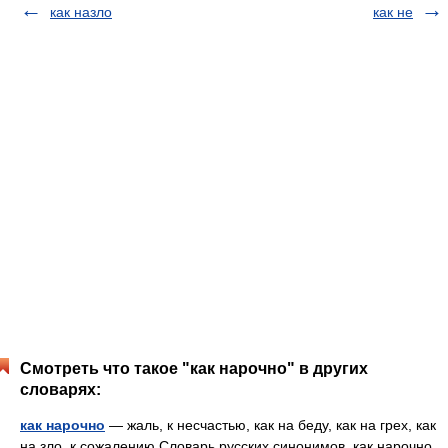
как назло
как не
Смотреть что такое "как нарочно" в других
словарях:
как нарочно
— жаль, к несчастью, как на беду, как на грех, как
на зло, к сожалению Словарь русских синонимов. как нарочно