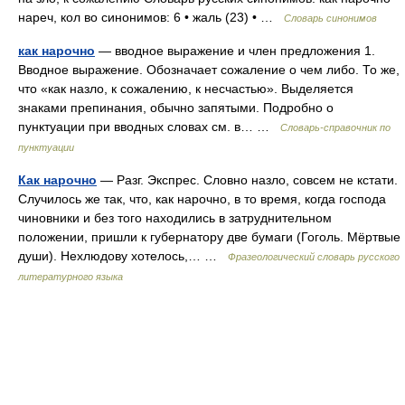
нареч, кол во синонимов: 6 • жаль (23) • …
Словарь синонимов
как нарочно
— вводное выражение и член предложения 1.
Вводное выражение. Обозначает сожаление о чем либо. То же,
что «как назло, к сожалению, к несчастью». Выделяется
знаками препинания, обычно запятыми. Подробно о
пунктуации при вводных словах см. в… …
Словарь-справочник по
пунктуации
Как нарочно
— Разг. Экспрес. Словно назло, совсем не кстати.
Случилось же так, что, как нарочно, в то время, когда господа
чиновники и без того находились в затруднительном
положении, пришли к губернатору две бумаги (Гоголь. Мёртвые
души). Нехлюдову хотелось,… …
Фразеологический словарь русского
литературного языка