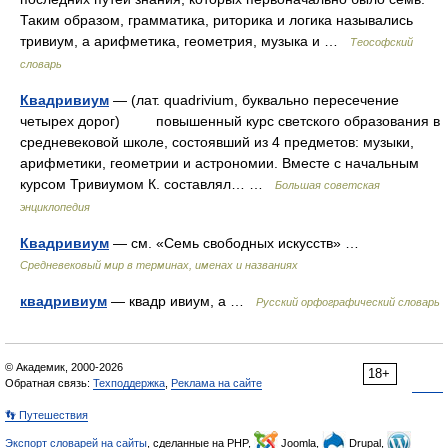
Таким образом, грамматика, риторика и логика назывались
тривиум, а арифметика, геометрия, музыка и …
Теософский
словарь
Квадривиум
— (лат. quadrivium, буквально пересечение
четырех дорог) повышенный курс светского образования в
средневековой школе, состоявший из 4 предметов: музыки,
арифметики, геометрии и астрономии. Вместе с начальным
курсом Тривиумом К. составлял… …
Большая советская
энциклопедия
Квадривиум
— см. «Семь свободных искусств» …
Средневековый мир в терминах, именах и названиях
квадривиум
— квадр ивиум, а …
Русский орфографический словарь
© Академик, 2000-2026
18+
Обратная связь:
Техподдержка
,
Реклама на сайте
👣 Путешествия
Экспорт словарей на сайты
, сделанные на PHP,
Joomla,
Drupal,