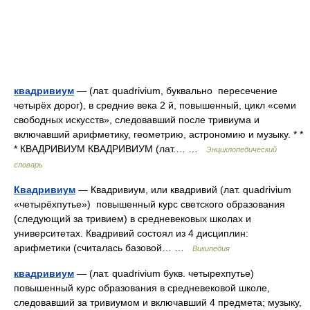
квадривиум
— (лат. quadrivium, буквально пересечение
четырёх дорог), в средние века 2 й, повышенный, цикл «семи
свободных искусств», следовавший после тривиума и
включавший арифметику, геометрию, астрономию и музыку. * *
* КВАДРИВИУМ КВАДРИВИУМ (лат.… …
Энциклопедический
словарь
Квадривиум
— Квадривиум, или квадривий (лат. quadrivium
«четырёхпутье») повышенный курс светского образования
(следующий за тривием) в средневековых школах и
университетах. Квадривий состоял из 4 дисциплин:
арифметики (считалась базовой… …
Википедия
квадривиум
— (лат. quadrivium букв. четырехпутье)
повышенный курс образования в средневековой школе,
следовавший за тривиумом и включавший 4 предмета; музыку,