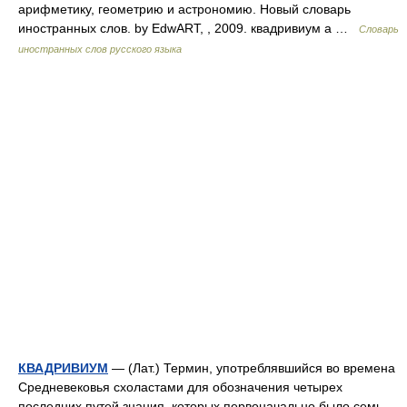
арифметику, геометрию и астрономию. Новый словарь
иностранных слов. by EdwART, , 2009. квадривиум а …
Словарь
иностранных слов русского языка
КВАДРИВИУМ
— (Лат.) Термин, употреблявшийся во времена
Средневековья схоластами для обозначения четырех
последних путей знания, которых первоначально было семь.