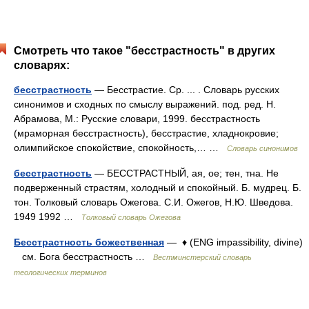
Смотреть что такое "бесстрастность" в других
словарях:
бесстрастность
— Бесстрастие. Ср. ... . Словарь русских
синонимов и сходных по смыслу выражений. под. ред. Н.
Абрамова, М.: Русские словари, 1999. бесстрастность
(мраморная бесстрастность), бесстрастие, хладнокровие;
олимпийское спокойствие, спокойность,… …
Словарь синонимов
бесстрастность
— БЕССТРАСТНЫЙ, ая, ое; тен, тна. Не
подверженный страстям, холодный и спокойный. Б. мудрец. Б.
тон. Толковый словарь Ожегова. С.И. Ожегов, Н.Ю. Шведова.
1949 1992 …
Толковый словарь Ожегова
Бесстрастность божественная
— ♦ (ENG impassibility, divine)
см. Бога бесстрастность …
Вестминстерский словарь
теологических терминов