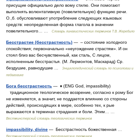
присущие официально дело вому стилю. Они помогают
выполнять волюнтативную (повелительную) функцию речи.
О.,б. обусловливают употребление следующих языковых
средств: неопределенная форма глагола в значении
повелительного… …
Словарь лингвистических терминов Т.В. Жеребило
Бесстрастие (бесстрастность)
— – состояние холодного
спокойствия; первоначально «неугождение страстям». И он
стоял близ вас бесчувственный, как сталь, С лицом,
исполненным бесстрастья. (М. Лермонтов, Маскарад) Ср.
бездушие, равнодушие …
Энциклопедический словарь по психологии и
педагогике
Бога бесстрастность
— ♦ (ENG God, impassibility)
традиционное теологическое воззрение, согласно к рому Бог
не изменяется, а значит, не поддается влиянию со стороны
действий, происходящих в мире, особенно тех, к рые
выражаются в терминах страдания и боли. Этим… …
Вестминстерский словарь теологических терминов
impassibility, divine
— Бесстрастность божественная …
Вестминстерский словарь теологических терминов