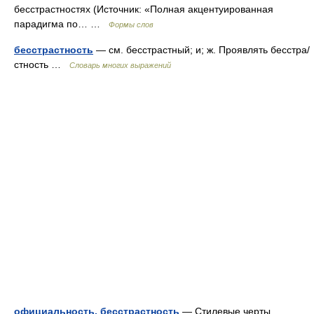
бесстрастностях (Источник: «Полная акцентуированная
парадигма по… …
Формы слов
бесстрастность
— см. бесстрастный; и; ж. Проявлять бесстра/
стность …
Словарь многих выражений
официальность, бесстрастность
— Стилевые черты,