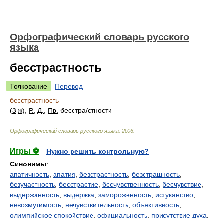
Орфографический словарь русского
языка
бесстрастность
Толкование
Перевод
бесстрастность
(
3
ж
),
Р.
,
Д.
,
Пр.
бесстр
а/
стности
Орфографический словарь русского языка
.
2006
.
Игры ⚽
Нужно решить контрольную?
Синонимы
:
апатичность
,
апатия
,
безстрастность
,
безстрашность
,
безучастность
,
бесстрастие
,
бесчувственность
,
бесчувствие
,
выдержанность
,
выдержка
,
замороженность
,
истуканство
,
невозмутимость
,
нечувствительность
,
объективность
,
олимпийское спокойствие
,
официальность
,
присутствие духа
,