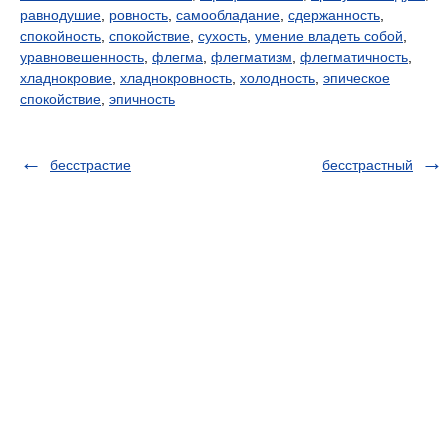
равнодушие
,
ровность
,
самообладание
,
сдержанность
,
спокойность
,
спокойствие
,
сухость
,
умение владеть собой
,
уравновешенность
,
флегма
,
флегматизм
,
флегматичность
,
хладнокровие
,
хладнокровность
,
холодность
,
эпическое
спокойствие
,
эпичность
бесстрастие
бесстрастный