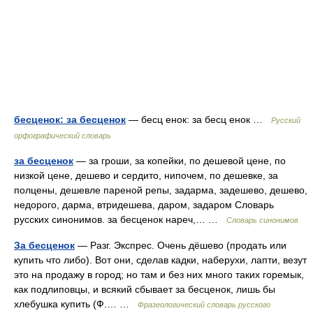
бесценок: за бесценок
— бесц енок: за бесц енок …
Русский
орфографический словарь
за бесценок
— за гроши, за копейки, по дешевой цене, по
низкой цене, дешево и сердито, нипочем, по дешевке, за
полцены, дешевле пареной репы, задарма, задешево, дешево,
недорого, дарма, втридешева, даром, задаром Словарь
русских синонимов. за бесценок нареч,… …
Словарь синонимов
За бесценок
— Разг. Экспрес. Очень дёшево (продать или
купить что либо). Вот они, сделав кадки, наберухи, лапти, везут
это на продажу в город; но там и без них много таких горемык,
как подлиповцы, и всякий сбывает за бесценок, лишь бы
хлебушка купить (Ф.… …
Фразеологический словарь русского