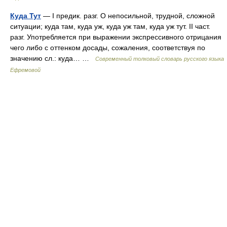
Куда Тут
— I предик. разг. О непосильной, трудной, сложной
ситуации; куда там, куда уж, куда уж там, куда уж тут. II част.
разг. Употребляется при выражении экспрессивного отрицания
чего либо с оттенком досады, сожаления, соответствуя по
значению сл.: куда… …
Современный толковый словарь русского языка
Ефремовой