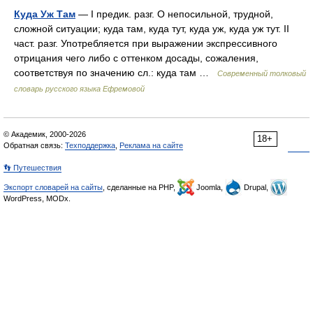
Куда Уж Там
— I предик. разг. О непосильной, трудной,
сложной ситуации; куда там, куда тут, куда уж, куда уж тут. II
част. разг. Употребляется при выражении экспрессивного
отрицания чего либо с оттенком досады, сожаления,
соответствуя по значению сл.: куда там …
Современный толковый
словарь русского языка Ефремовой
© Академик, 2000-2026
18+
Обратная связь:
Техподдержка
,
Реклама на сайте
👣 Путешествия
Экспорт словарей на сайты
, сделанные на PHP,
Joomla,
Drupal,
WordPress, MODx.