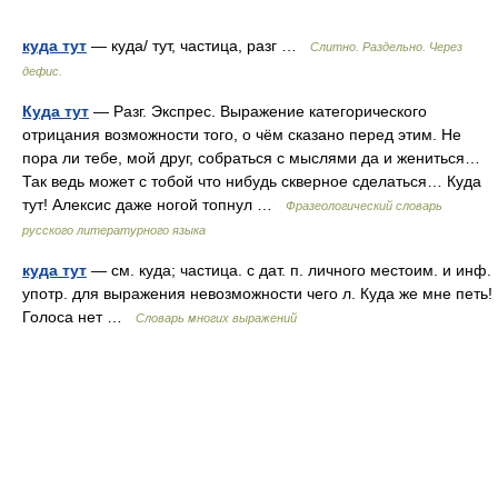
куда тут
— куда/ тут, частица, разг …
Слитно. Раздельно. Через
дефис.
Куда тут
— Разг. Экспрес. Выражение категорического
отрицания возможности того, о чём сказано перед этим. Не
пора ли тебе, мой друг, собраться с мыслями да и жениться…
Так ведь может с тобой что нибудь скверное сделаться… Куда
тут! Алексис даже ногой топнул …
Фразеологический словарь
русского литературного языка
куда тут
— см. куда; частица. с дат. п. личного местоим. и инф.
употр. для выражения невозможности чего л. Куда же мне петь!
Голоса нет …
Словарь многих выражений