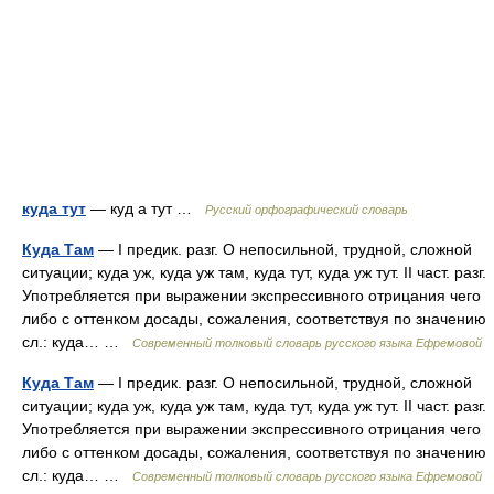
куда тут
— куд а тут …
Русский орфографический словарь
Куда Там
— I предик. разг. О непосильной, трудной, сложной
ситуации; куда уж, куда уж там, куда тут, куда уж тут. II част. разг.
Употребляется при выражении экспрессивного отрицания чего
либо с оттенком досады, сожаления, соответствуя по значению
сл.: куда… …
Современный толковый словарь русского языка Ефремовой
Куда Там
— I предик. разг. О непосильной, трудной, сложной
ситуации; куда уж, куда уж там, куда тут, куда уж тут. II част. разг.
Употребляется при выражении экспрессивного отрицания чего
либо с оттенком досады, сожаления, соответствуя по значению
сл.: куда… …
Современный толковый словарь русского языка Ефремовой