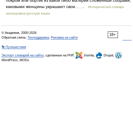
покром или бортик из какой либо материи сложенный сборами,
каковыми женщины украшают свои… …
Исторический словарь
галлицизмов русского языка
© Академик, 2000-2026
18+
Обратная связь:
Техподдержка
,
Реклама на сайте
👣 Путешествия
Экспорт словарей на сайты
, сделанные на PHP,
Joomla,
Drupal,
WordPress, MODx.