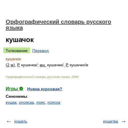
Орфографический словарь русского
языка
кушачок
Толкование
Перевод
кушачок
(
2
м
),
Р.
кушачк
а/
;
мн.
кушачк
и/
,
Р.
кушачк
о/
в
Орфографический словарь русского языка
.
2006
.
Игры ⚽
Нужна курсовая?
Синонимы
:
кушак
,
опояска
,
пояс
,
поясок
кушать
кушетка