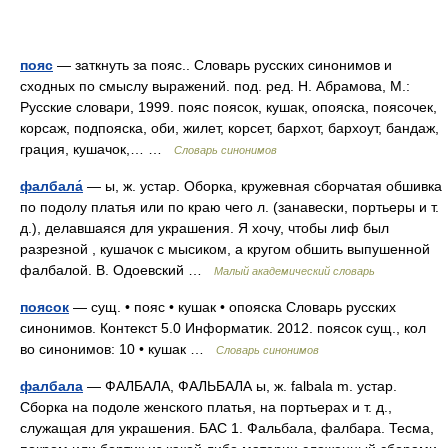
пояс
— заткнуть за пояс.. Словарь русских синонимов и
сходных по смыслу выражений. под. ред. Н. Абрамова, М.:
Русские словари, 1999. пояс поясок, кушак, опояска, поясочек,
корсаж, подпояска, оби, жилет, корсет, бархот, бархоут, бандаж,
грация, кушачок,… …
Словарь синонимов
фалбала́
— ы, ж. устар. Оборка, кружевная сборчатая обшивка
по подолу платья или по краю чего л. (занавески, портьеры и т.
д.), делавшаяся для украшения. Я хочу, чтобы лиф был
разрезной , кушачок с мысиком, а кругом обшить выпушенной
фалбалой. В. Одоевский …
Малый академический словарь
поясок
— сущ. • пояс • кушак • опояска Словарь русских
синонимов. Контекст 5.0 Информатик. 2012. поясок сущ., кол
во синонимов: 10 • кушак …
Словарь синонимов
фалбала
— ФАЛБАЛА, ФАЛЬБАЛА ы, ж. falbala m. устар.
Сборка на подоле женского платья, на портьерах и т. д.,
служащая для украшения. БАС 1. Фальбала, фалбара. Тесма,