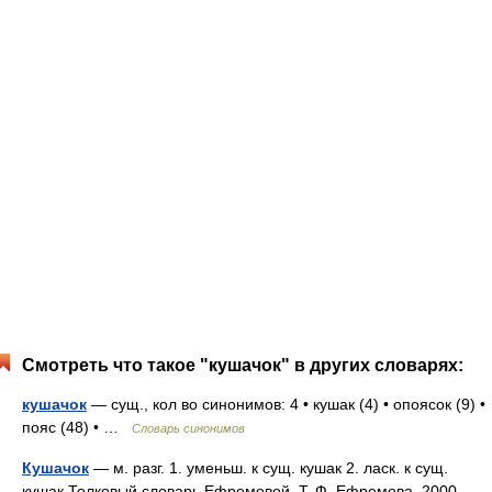
Смотреть что такое "кушачок" в других словарях:
кушачок
— сущ., кол во синонимов: 4 • кушак (4) • опоясок (9) •
пояс (48) • …
Словарь синонимов
Кушачок
— м. разг. 1. уменьш. к сущ. кушак 2. ласк. к сущ.
кушак Толковый словарь Ефремовой. Т. Ф. Ефремова. 2000 …