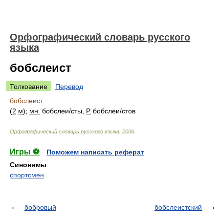
Орфографический словарь русского
языка
бобслеист
Толкование
Перевод
бобслеист
(
2
м
);
мн.
бобсле
и/
сты,
Р.
бобсле
и/
стов
Орфографический словарь русского языка
.
2006
.
Игры ⚽
Поможем написать реферат
Синонимы
:
спортсмен
бобровый
бобслеистский