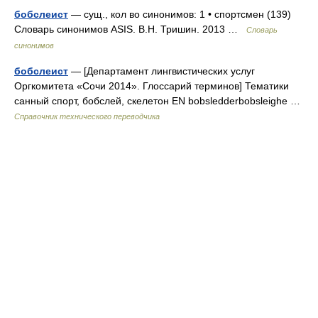
бобслеист
— сущ., кол во синонимов: 1 • спортсмен (139)
Словарь синонимов ASIS. В.Н. Тришин. 2013 …
Словарь
синонимов
бобслеист
— [Департамент лингвистических услуг
Оргкомитета «Сочи 2014». Глоссарий терминов] Тематики
санный спорт, бобслей, скелетон EN bobsledderbobsleighe …
Справочник технического переводчика