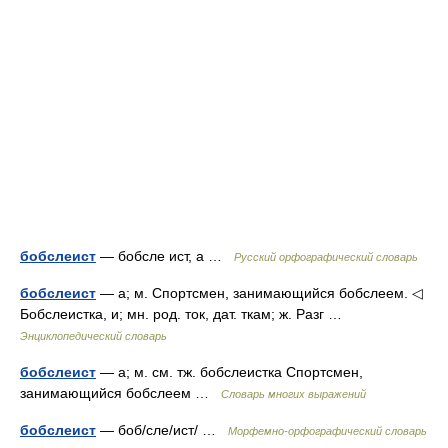
бобслеист
— бобсле ист, а …
Русский орфографический словарь
бобслеист
— а; м. Спортсмен, занимающийся бобслеем. ◁
Бобслеистка, и; мн. род. ток, дат. ткам; ж. Разг …
Энциклопедический словарь
бобслеист
— а; м. см. тж. бобслеистка Спортсмен,
занимающийся бобслеем …
Словарь многих выражений
бобслеист
— боб/сле/ист/ …
Морфемно-орфографический словарь