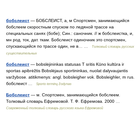
бобслеист
— БОБСЛЕИСТ, а, м Спортсмен, занимающийся
бобслеем скоростным спуском по ледяной трассе на
специальных санях (бобе); Син.: саночник. // ж бобслеистка, и,
мн род. ток, дат. ткам. Бобслеист одиночник это спортсмен,
спускающийся по трассе один, не в… …
Толковый словарь русских
существительных
бобслеист
— bobslėjininkas statusas T sritis Kūno kultūra ir
sportas apibrėžtis Bobslėjaus sportininkas, nuolat dalyvaujantis
varžybose. atitikmenys: angl. bobsleigher vok. Bobsleighler, m rus.
бобслеист …
Sporto terminų žodynas
Бобслеист
— м. Спортсмен, занимающийся бобслеем.
Толковый словарь Ефремовой. Т. Ф. Ефремова. 2000 …
Современный толковый словарь русского языка Ефремовой