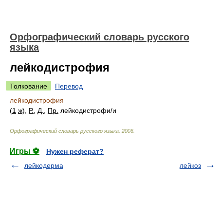
Орфографический словарь русского
языка
лейкодистрофия
Толкование
Перевод
лейкодистрофия
(
1
ж
),
Р.
,
Д.
,
Пр.
лейкодистроф
и/
и
Орфографический словарь русского языка
.
2006
.
Игры ⚽
Нужен реферат?
лейкодерма
лейкоз