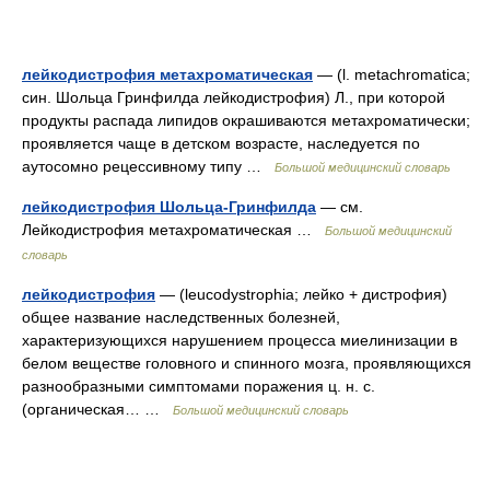
лейкодистрофия метахроматическая
— (l. metachromatica;
син. Шольца Гринфилда лейкодистрофия) Л., при которой
продукты распада липидов окрашиваются метахроматически;
проявляется чаще в детском возрасте, наследуется по
аутосомно рецессивному типу …
Большой медицинский словарь
лейкодистрофия Шольца-Гринфилда
— см.
Лейкодистрофия метахроматическая …
Большой медицинский
словарь
лейкодистрофия
— (leucodystrophia; лейко + дистрофия)
общее название наследственных болезней,
характеризующихся нарушением процесса миелинизации в
белом веществе головного и спинного мозга, проявляющихся
разнообразными симптомами поражения ц. н. с.
(органическая… …
Большой медицинский словарь