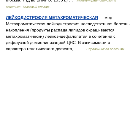
Москва: Изд во ВНИРО, 1995 г.) …
Молекулярная биология и
генетика. Толковый словарь.
ЛЕЙКОДИСТРОФИЯ МЕТАХРОМАТИЧЕСКАЯ
— мед.
Метахроматическая лейкодистрофия наследственная болезнь
накопления (продукты распада липидов окрашиваются
метахроматически) лейкоэнцефалопатия в сочетании с
диффузной демиелинизацией ЦНС. В зависимости от
характера генетического дефекта,… …
Справочник по болезням