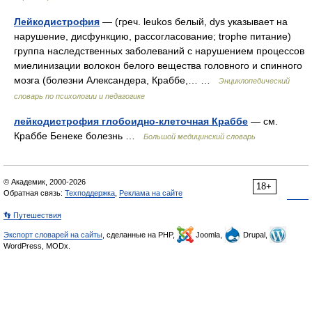
Лейкодистрофия
— (греч. leukos белый, dys указывает на
нарушение, дисфункцию, рассогласование; trophe питание)
группа наследственных заболеваний с нарушением процессов
миелинизации волокон белого вещества головного и спинного
мозга (болезни Александера, Краббе,… …
Энциклопедический
словарь по психологии и педагогике
лейкодистрофия глобоидно-клеточная Краббе
— см.
Краббе Бенеке болезнь …
Большой медицинский словарь
© Академик, 2000-2026
18+
Обратная связь:
Техподдержка
,
Реклама на сайте
👣 Путешествия
Экспорт словарей на сайты
, сделанные на PHP,
Joomla,
Drupal,
WordPress, MODx.